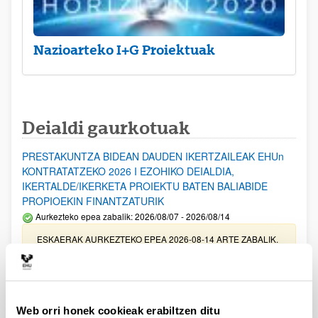
Nazioarteko I+G Proiektuak
Deialdi gaurkotuak
PRESTAKUNTZA BIDEAN DAUDEN IKERTZAILEAK EHUn
KONTRATATZEKO 2026 I EZOHIKO DEIALDIA,
IKERTALDE/IKERKETA PROIEKTU BATEN BALIABIDE
PROPIOEKIN FINANTZATURIK
Aurkezteko epea zabalik: 2026/08/07 - 2026/08/14
ESKAERAK AURKEZTEKO EPEA 2026-08-14 ARTE ZABALIK.
UPV/EHUn Azpiegitura Zientifikoa eta Funts Bibliografikoak
erosi eta berritzeko laguntzak 2026
Izapide irekia
Web orri honek cookieak erabiltzen ditu