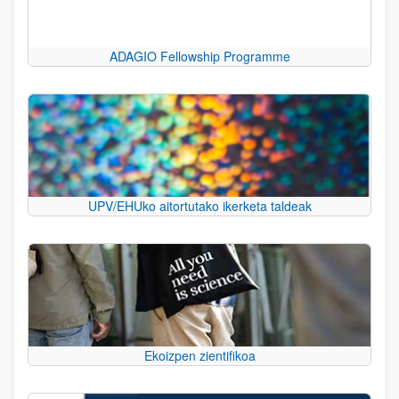
ADAGIO Fellowship Programme
UPV/EHUko aitortutako ikerketa taldeak
Ekoizpen zientifikoa