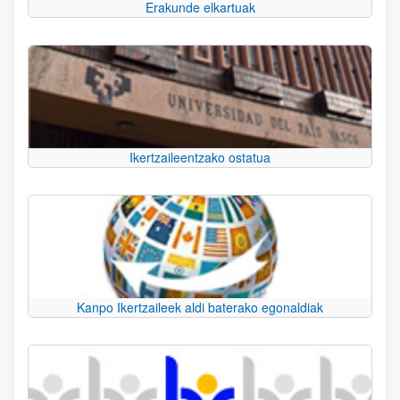
Erakunde elkartuak
Ikertzaileentzako ostatua
Kanpo Ikertzaileek aldi baterako egonaldiak