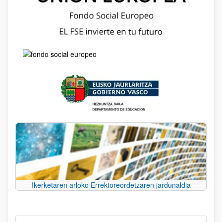
Ikerketaren arloko Errektoreordetzaren jardunaldia