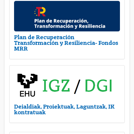
Plan de Recuperación
Transformación y Resiliencia- Fondos
MRR
Deialdiak, Proiektuak, Laguntzak, IK
kontratuak