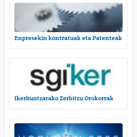
Enpresekin kontratuak eta Patenteak
Ikerkuntzarako Zerbitzu Orokorrak