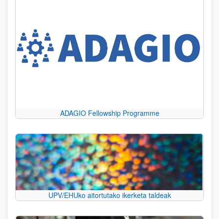
ADAGIO Fellowship Programme
UPV/EHUko aitortutako ikerketa taldeak