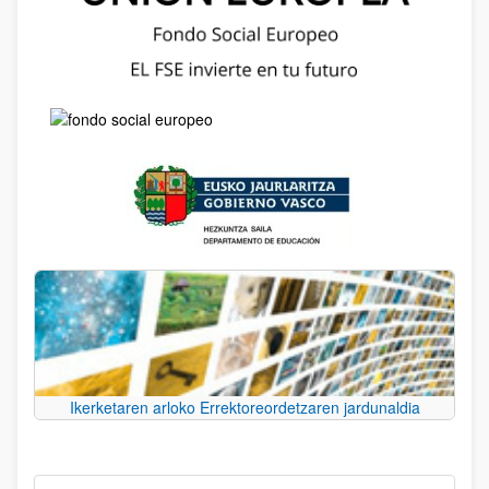
Ikerketaren arloko Errektoreordetzaren jardunaldia