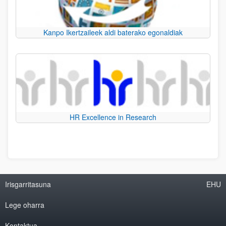
Kanpo Ikertzaileek aldi baterako egonaldiak
HR Excellence in Research
Irisgarritasuna
EHU
Lege oharra
Kontaktua