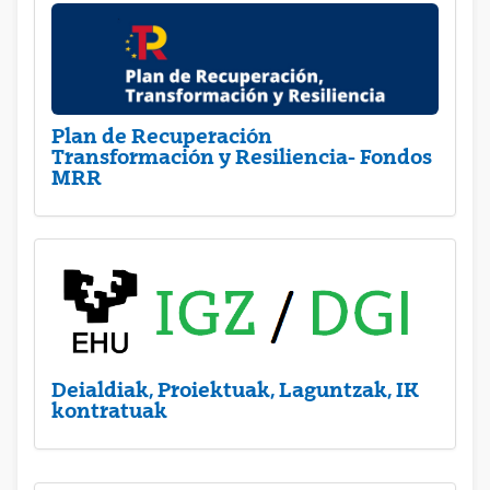
Plan de Recuperación
Transformación y Resiliencia- Fondos
MRR
Deialdiak, Proiektuak, Laguntzak, IK
kontratuak