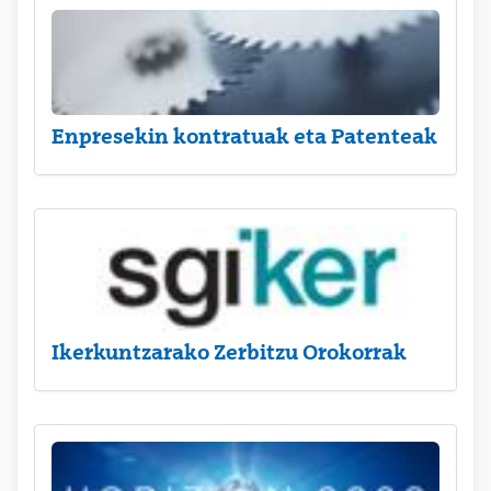
Enpresekin kontratuak eta Patenteak
Ikerkuntzarako Zerbitzu Orokorrak