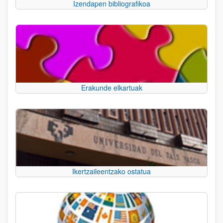
Izendapen bibliografikoa
Erakunde elkartuak
Ikertzaileentzako ostatua