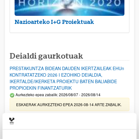
Nazioarteko I+G Proiektuak
Deialdi gaurkotuak
PRESTAKUNTZA BIDEAN DAUDEN IKERTZAILEAK EHUn
KONTRATATZEKO 2026 I EZOHIKO DEIALDIA,
IKERTALDE/IKERKETA PROIEKTU BATEN BALIABIDE
PROPIOEKIN FINANTZATURIK
Aurkezteko epea zabalik: 2026/08/07 - 2026/08/14
ESKAERAK AURKEZTEKO EPEA 2026-08-14 ARTE ZABALIK.
UPV/EHUn Azpiegitura Zientifikoa eta Funts Bibliografikoak
erosi eta berritzeko laguntzak 2026
Izapide irekia