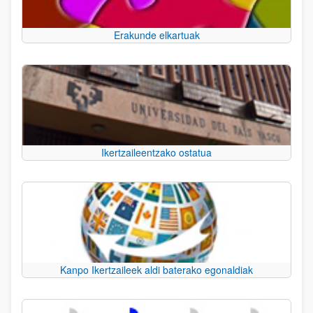
Erakunde elkartuak
Ikertzaileentzako ostatua
Kanpo Ikertzaileek aldi baterako egonaldiak