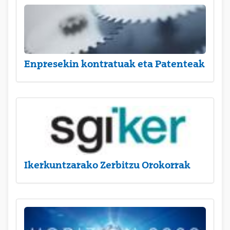
Enpresekin kontratuak eta Patenteak
Ikerkuntzarako Zerbitzu Orokorrak