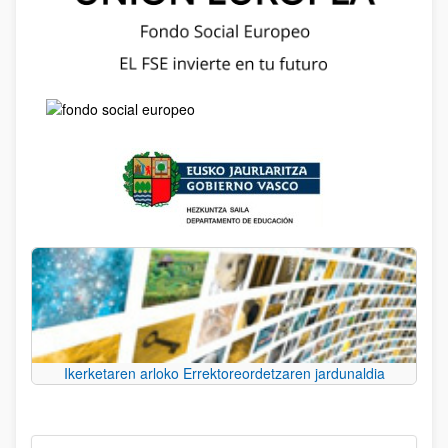
Ikerketaren arloko Errektoreordetzaren jardunaldia