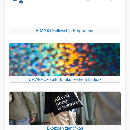
ADAGIO Fellowship Programme
UPV/EHUko aitortutako ikerketa taldeak
Ekoizpen zientifikoa