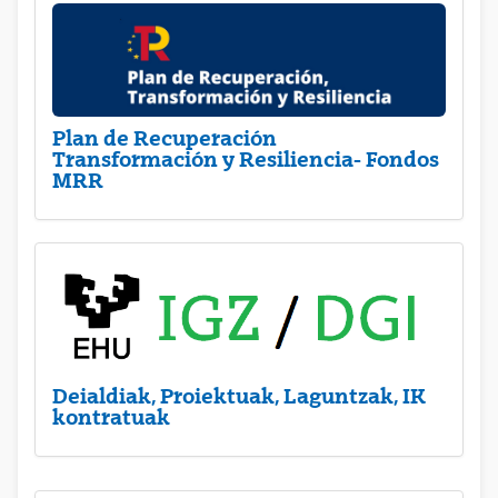
Plan de Recuperación
Transformación y Resiliencia- Fondos
MRR
Deialdiak, Proiektuak, Laguntzak, IK
kontratuak