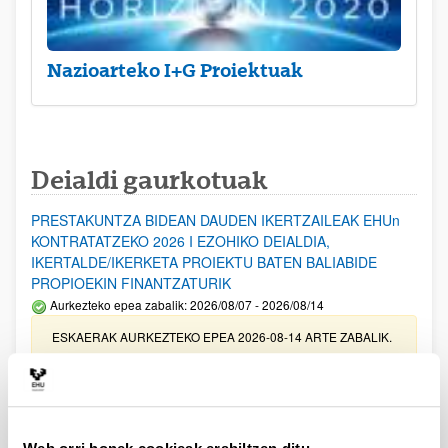
Nazioarteko I+G Proiektuak
Deialdi gaurkotuak
PRESTAKUNTZA BIDEAN DAUDEN IKERTZAILEAK EHUn
KONTRATATZEKO 2026 I EZOHIKO DEIALDIA,
IKERTALDE/IKERKETA PROIEKTU BATEN BALIABIDE
PROPIOEKIN FINANTZATURIK
Aurkezteko epea zabalik: 2026/08/07 - 2026/08/14
ESKAERAK AURKEZTEKO EPEA 2026-08-14 ARTE ZABALIK.
UPV/EHUn Azpiegitura Zientifikoa eta Funts Bibliografikoak
erosi eta berritzeko laguntzak 2026
Izapide irekia