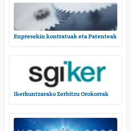
Enpresekin kontratuak eta Patenteak
Ikerkuntzarako Zerbitzu Orokorrak