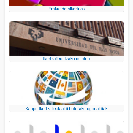
Erakunde elkartuak
Ikertzaileentzako ostatua
Kanpo Ikertzaileek aldi baterako egonaldiak