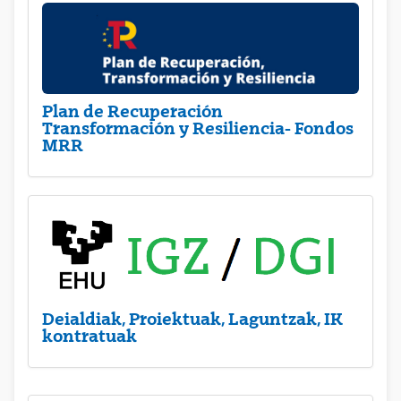
Plan de Recuperación
Transformación y Resiliencia- Fondos
MRR
Deialdiak, Proiektuak, Laguntzak, IK
kontratuak