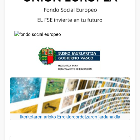
Ikerketaren arloko Errektoreordetzaren jardunaldia