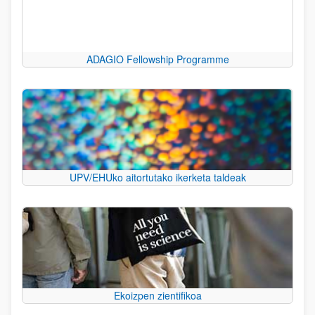
ADAGIO Fellowship Programme
UPV/EHUko aitortutako ikerketa taldeak
Ekoizpen zientifikoa