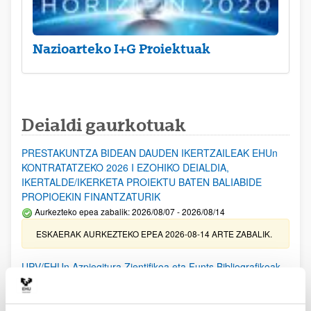
Nazioarteko I+G Proiektuak
Deialdi gaurkotuak
PRESTAKUNTZA BIDEAN DAUDEN IKERTZAILEAK EHUn
KONTRATATZEKO 2026 I EZOHIKO DEIALDIA,
IKERTALDE/IKERKETA PROIEKTU BATEN BALIABIDE
PROPIOEKIN FINANTZATURIK
Aurkezteko epea zabalik: 2026/08/07 - 2026/08/14
ESKAERAK AURKEZTEKO EPEA 2026-08-14 ARTE ZABALIK.
UPV/EHUn Azpiegitura Zientifikoa eta Funts Bibliografikoak
erosi eta berritzeko laguntzak 2026
Izapide irekia