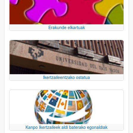
Erakunde elkartuak
Ikertzaileentzako ostatua
Kanpo Ikertzaileek aldi baterako egonaldiak