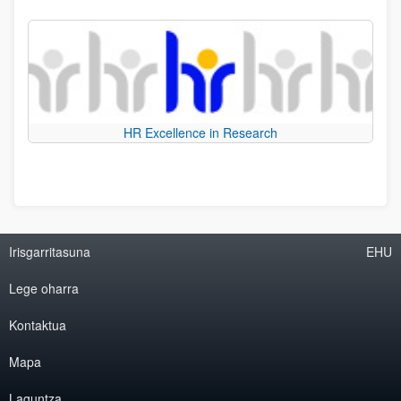
HR Excellence in Research
Irisgarritasuna
EHU
Lege oharra
Kontaktua
Mapa
Laguntza