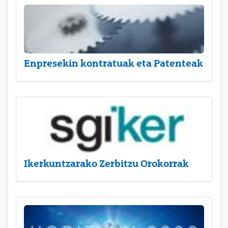
Enpresekin kontratuak eta Patenteak
Ikerkuntzarako Zerbitzu Orokorrak