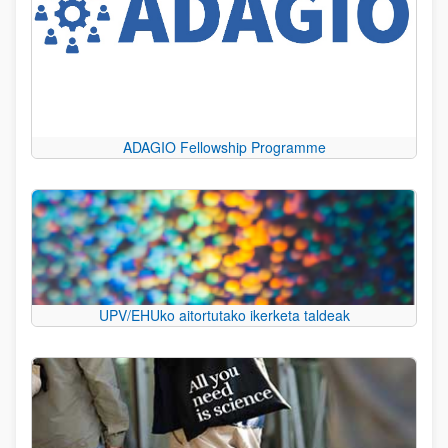
ADAGIO Fellowship Programme
UPV/EHUko aitortutako ikerketa taldeak