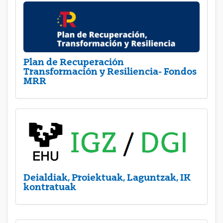
Plan de Recuperación
Transformación y Resiliencia- Fondos
MRR
Deialdiak, Proiektuak, Laguntzak, IK
kontratuak