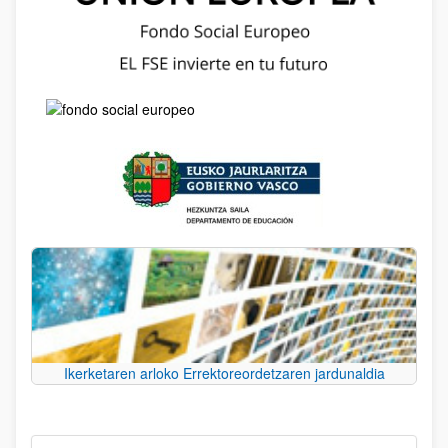
Ikerketaren arloko Errektoreordetzaren jardunaldia