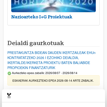
Nazioarteko I+G Proiektuak
Deialdi gaurkotuak
PRESTAKUNTZA BIDEAN DAUDEN IKERTZAILEAK EHUn
KONTRATATZEKO 2026 I EZOHIKO DEIALDIA,
IKERTALDE/IKERKETA PROIEKTU BATEN BALIABIDE
PROPIOEKIN FINANTZATURIK
Aurkezteko epea zabalik: 2026/08/07 - 2026/08/14
ESKAERAK AURKEZTEKO EPEA 2026-08-14 ARTE ZABALIK.
UPV/EHUn Azpiegitura Zientifikoa eta Funts Bibliografikoak
erosi eta berritzeko laguntzak 2026
Izapide irekia