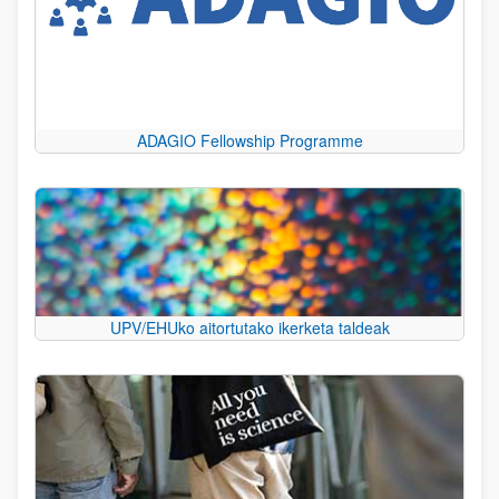
ADAGIO Fellowship Programme
UPV/EHUko aitortutako ikerketa taldeak