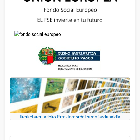
Ikerketaren arloko Errektoreordetzaren jardunaldia