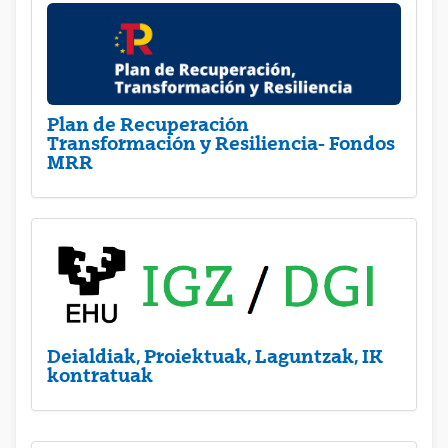
Plan de Recuperación
Transformación y Resiliencia- Fondos
MRR
Deialdiak, Proiektuak, Laguntzak, IK
kontratuak