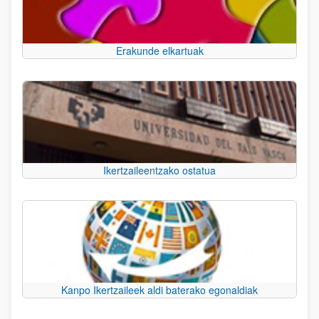
Erakunde elkartuak
Ikertzaileentzako ostatua
Kanpo Ikertzaileek aldi baterako egonaldiak