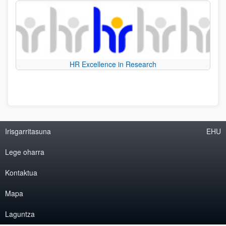
HR Excellence in Research
Irisgarritasuna
EHU
Lege oharra
Kontaktua
Mapa
Laguntza