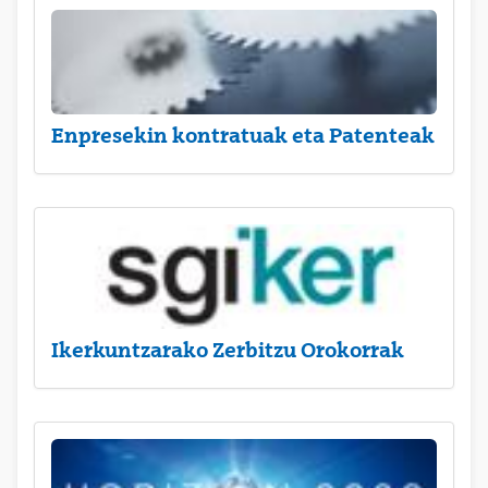
Enpresekin kontratuak eta Patenteak
Ikerkuntzarako Zerbitzu Orokorrak