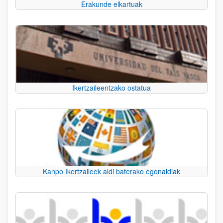
Erakunde elkartuak
Ikertzaileentzako ostatua
Kanpo Ikertzaileek aldi baterako egonaldiak