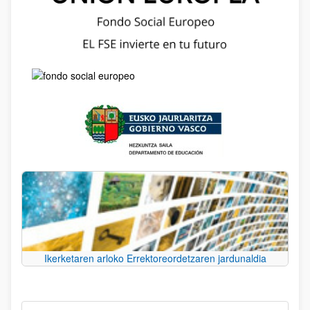
Ikerketaren arloko Errektoreordetzaren jardunaldia