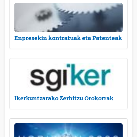
Enpresekin kontratuak eta Patenteak
Ikerkuntzarako Zerbitzu Orokorrak