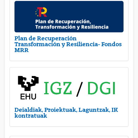
Plan de Recuperación
Transformación y Resiliencia- Fondos
MRR
Deialdiak, Proiektuak, Laguntzak, IK
kontratuak