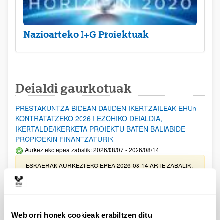
Nazioarteko I+G Proiektuak
Deialdi gaurkotuak
PRESTAKUNTZA BIDEAN DAUDEN IKERTZAILEAK EHUn
KONTRATATZEKO 2026 I EZOHIKO DEIALDIA,
IKERTALDE/IKERKETA PROIEKTU BATEN BALIABIDE
PROPIOEKIN FINANTZATURIK
Aurkezteko epea zabalik: 2026/08/07 - 2026/08/14
ESKAERAK AURKEZTEKO EPEA 2026-08-14 ARTE ZABALIK.
UPV/EHUn Azpiegitura Zientifikoa eta Funts Bibliografikoak
erosi eta berritzeko laguntzak 2026
Izapide irekia
Web orri honek cookieak erabiltzen ditu