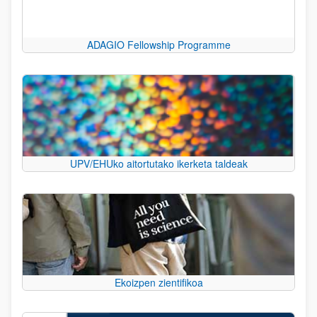
ADAGIO Fellowship Programme
UPV/EHUko aitortutako ikerketa taldeak
Ekoizpen zientifikoa