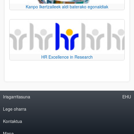
Kanpo Ikertzaileek aldi baterako egonaldiak
HR Excellence in Research
Irisgarritasuna
EHU
Lege oharra
Kontaktua
Mapa