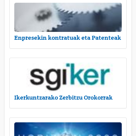
Enpresekin kontratuak eta Patenteak
Ikerkuntzarako Zerbitzu Orokorrak