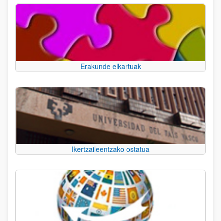
Erakunde elkartuak
Ikertzaileentzako ostatua