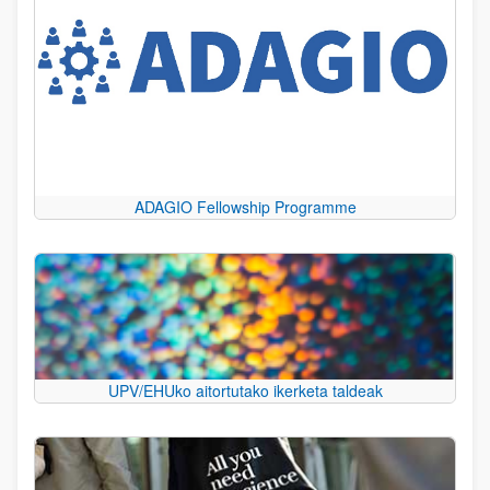
ADAGIO Fellowship Programme
UPV/EHUko aitortutako ikerketa taldeak