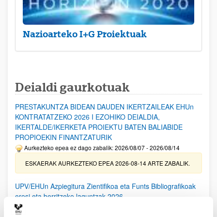
Nazioarteko I+G Proiektuak
Deialdi gaurkotuak
PRESTAKUNTZA BIDEAN DAUDEN IKERTZAILEAK EHUn
KONTRATATZEKO 2026 I EZOHIKO DEIALDIA,
IKERTALDE/IKERKETA PROIEKTU BATEN BALIABIDE
PROPIOEKIN FINANTZATURIK
Aurkezteko epea ez dago zabalik: 2026/08/07 - 2026/08/14
ESKAERAK AURKEZTEKO EPEA 2026-08-14 ARTE ZABALIK.
UPV/EHUn Azpiegitura Zientifikoa eta Funts Bibliografikoak
erosi eta berritzeko laguntzak 2026
Izapide irekia