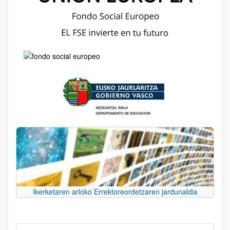
Ikerketaren arloko Errektoreordetzaren jardunaldia