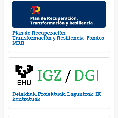
Plan de Recuperación
Transformación y Resiliencia- Fondos
MRR
Deialdiak, Proiektuak, Laguntzak, IK
kontratuak