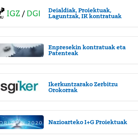
Deialdiak, Proiektuak,
Laguntzak, IK kontratuak
Enpresekin kontratuak eta
Patenteak
Ikerkuntzarako Zerbitzu
Orokorrak
Nazioarteko I+G Proiektuak