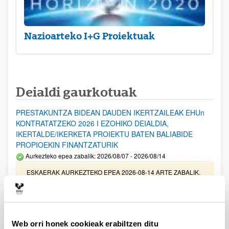
Nazioarteko I+G Proiektuak
Deialdi gaurkotuak
PRESTAKUNTZA BIDEAN DAUDEN IKERTZAILEAK EHUn
KONTRATATZEKO 2026 I EZOHIKO DEIALDIA,
IKERTALDE/IKERKETA PROIEKTU BATEN BALIABIDE
PROPIOEKIN FINANTZATURIK
Aurkezteko epea zabalik: 2026/08/07 - 2026/08/14
ESKAERAK AURKEZTEKO EPEA 2026-08-14 ARTE ZABALIK.
UPV/EHUn Azpiegitura Zientifikoa eta Funts Bibliografikoak
erosi eta berritzeko laguntzak 2026
Izapide irekia
Web orri honek cookieak erabiltzen ditu