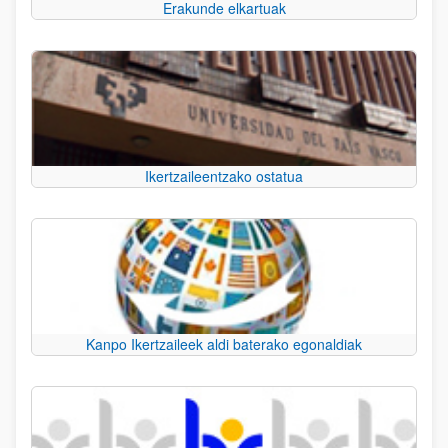
Erakunde elkartuak
Ikertzaileentzako ostatua
Kanpo Ikertzaileek aldi baterako egonaldiak