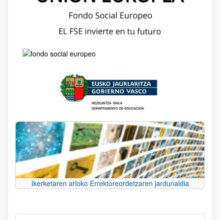
Ikerketaren arloko Errektoreordetzaren jardunaldia