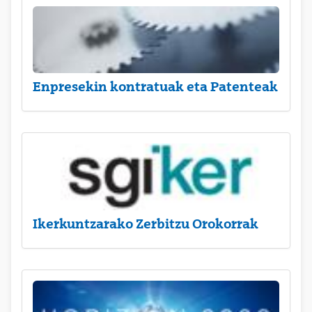
Enpresekin kontratuak eta Patenteak
Ikerkuntzarako Zerbitzu Orokorrak