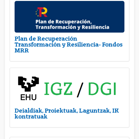
Plan de Recuperación
Transformación y Resiliencia- Fondos
MRR
Deialdiak, Proiektuak, Laguntzak, IK
kontratuak