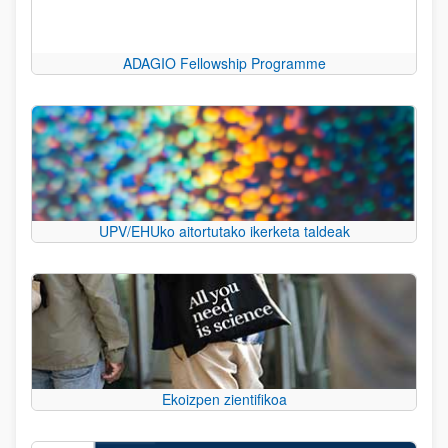
ADAGIO Fellowship Programme
UPV/EHUko aitortutako ikerketa taldeak
Ekoizpen zientifikoa