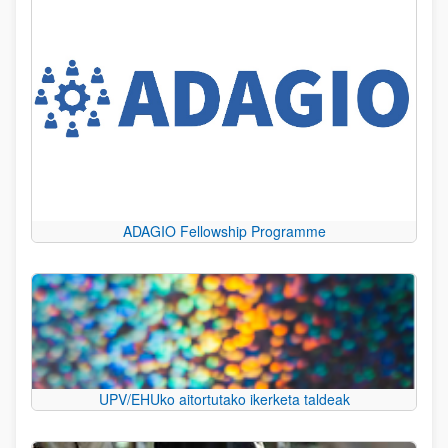
ADAGIO Fellowship Programme
UPV/EHUko aitortutako ikerketa taldeak