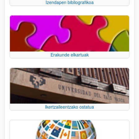
Izendapen bibliografikoa
Erakunde elkartuak
Ikertzaileentzako ostatua