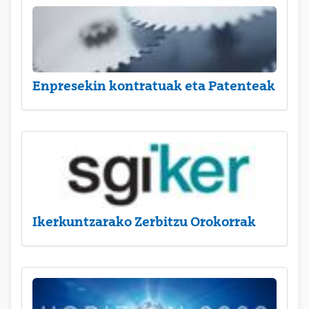
Enpresekin kontratuak eta Patenteak
Ikerkuntzarako Zerbitzu Orokorrak