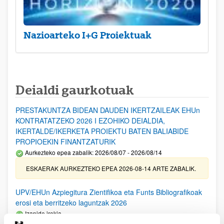
Nazioarteko I+G Proiektuak
Deialdi gaurkotuak
PRESTAKUNTZA BIDEAN DAUDEN IKERTZAILEAK EHUn
KONTRATATZEKO 2026 I EZOHIKO DEIALDIA,
IKERTALDE/IKERKETA PROIEKTU BATEN BALIABIDE
PROPIOEKIN FINANTZATURIK
Aurkezteko epea zabalik: 2026/08/07 - 2026/08/14
ESKAERAK AURKEZTEKO EPEA 2026-08-14 ARTE ZABALIK.
UPV/EHUn Azpiegitura Zientifikoa eta Funts Bibliografikoak
erosi eta berritzeko laguntzak 2026
Izapide irekia