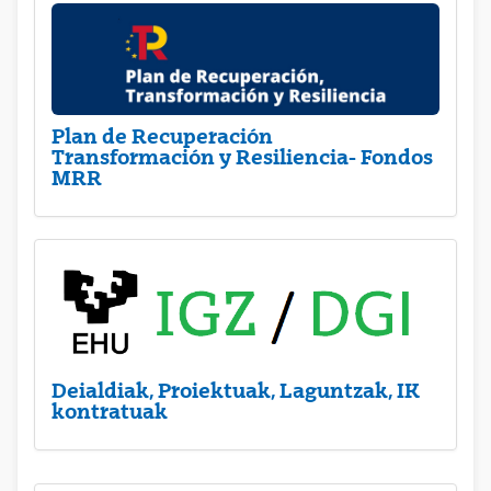
Plan de Recuperación
Transformación y Resiliencia- Fondos
MRR
Deialdiak, Proiektuak, Laguntzak, IK
kontratuak