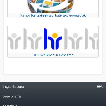
Kanpo Ikertzaileek aldi baterako egonaldiak
HR Excellence in Research
Irisgarritasuna
EHU
Lege oharra
Kontaktua