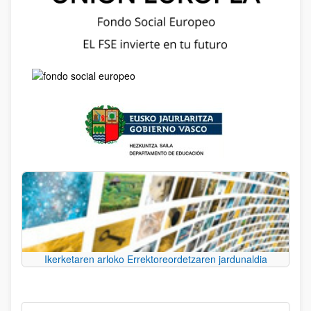
Ikerketaren arloko Errektoreordetzaren jardunaldia