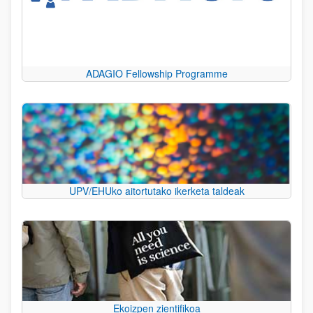
ADAGIO Fellowship Programme
UPV/EHUko aitortutako ikerketa taldeak
Ekoizpen zientifikoa