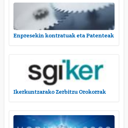
Enpresekin kontratuak eta Patenteak
Ikerkuntzarako Zerbitzu Orokorrak