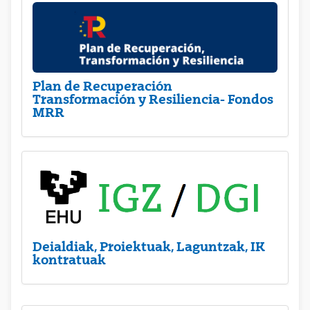
Plan de Recuperación
Transformación y Resiliencia- Fondos
MRR
Deialdiak, Proiektuak, Laguntzak, IK
kontratuak