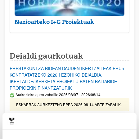
Nazioarteko I+G Proiektuak
Deialdi gaurkotuak
PRESTAKUNTZA BIDEAN DAUDEN IKERTZAILEAK EHUn
KONTRATATZEKO 2026 I EZOHIKO DEIALDIA,
IKERTALDE/IKERKETA PROIEKTU BATEN BALIABIDE
PROPIOEKIN FINANTZATURIK
Aurkezteko epea zabalik: 2026/08/07 - 2026/08/14
ESKAERAK AURKEZTEKO EPEA 2026-08-14 ARTE ZABALIK.
UPV/EHUn Azpiegitura Zientifikoa eta Funts Bibliografikoak
erosi eta berritzeko laguntzak 2026
Izapide irekia