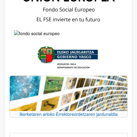
Ikerketaren arloko Errektoreordetzaren jardunaldia