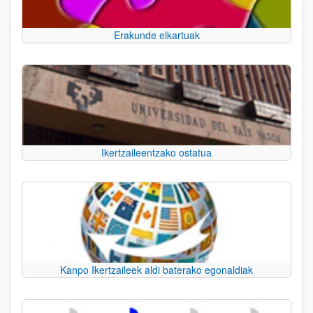
Erakunde elkartuak
Ikertzaileentzako ostatua
Kanpo Ikertzaileek aldi baterako egonaldiak