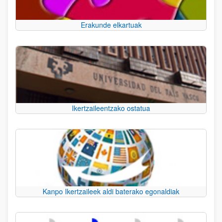
Erakunde elkartuak
Ikertzaileentzako ostatua
Kanpo Ikertzaileek aldi baterako egonaldiak