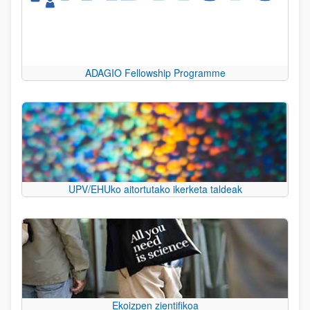
ADAGIO Fellowship Programme
UPV/EHUko aitortutako ikerketa taldeak
Ekoizpen zientifikoa