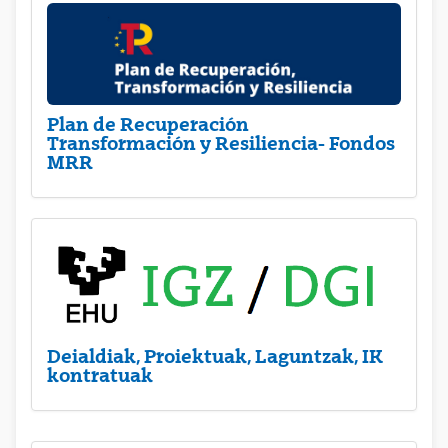
Plan de Recuperación
Transformación y Resiliencia- Fondos
MRR
Deialdiak, Proiektuak, Laguntzak, IK
kontratuak