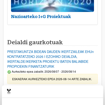
Nazioarteko I+G Proiektuak
Deialdi gaurkotuak
PRESTAKUNTZA BIDEAN DAUDEN IKERTZAILEAK EHUn
KONTRATATZEKO 2026 I EZOHIKO DEIALDIA,
IKERTALDE/IKERKETA PROIEKTU BATEN BALIABIDE
PROPIOEKIN FINANTZATURIK
Aurkezteko epea zabalik: 2026/08/07 - 2026/08/14
ESKAERAK AURKEZTEKO EPEA 2026-08-14 ARTE ZABALIK.
UPV/EHUn Azpiegitura Zientifikoa eta Funts Bibliografikoak
erosi eta berritzeko laguntzak 2026
Izapide irekia