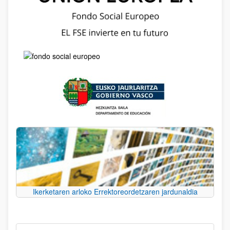
Ikerketaren arloko Errektoreordetzaren jardunaldia