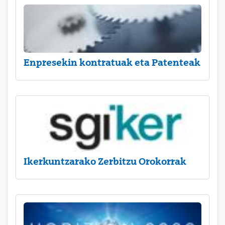
Enpresekin kontratuak eta Patenteak
Ikerkuntzarako Zerbitzu Orokorrak