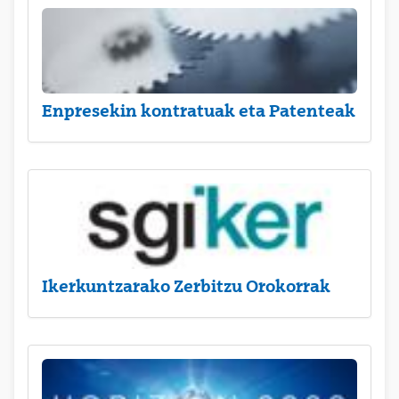
Enpresekin kontratuak eta Patenteak
Ikerkuntzarako Zerbitzu Orokorrak