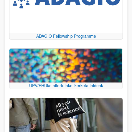
ADAGIO Fellowship Programme
UPV/EHUko aitortutako ikerketa taldeak