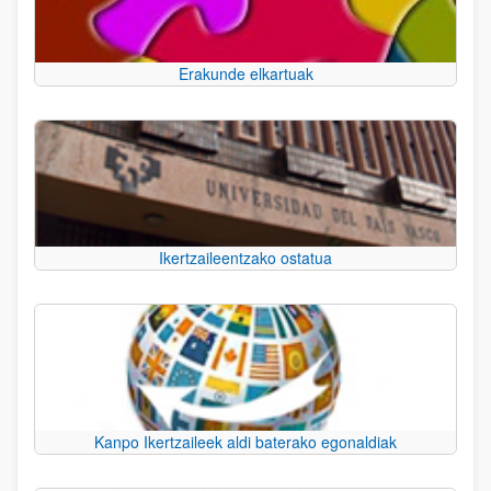
Erakunde elkartuak
Ikertzaileentzako ostatua
Kanpo Ikertzaileek aldi baterako egonaldiak