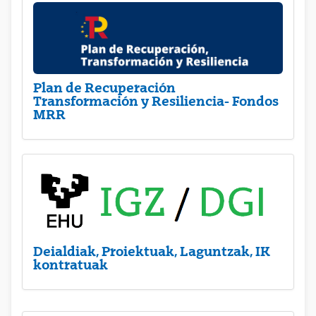
Plan de Recuperación
Transformación y Resiliencia- Fondos
MRR
Deialdiak, Proiektuak, Laguntzak, IK
kontratuak