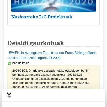
Nazioarteko I+G Proiektuak
Deialdi gaurkotuak
UPV/EHUn Azpiegitura Zientifikoa eta Funts Bibliografikoak
erosi eta berritzeko laguntzak 2026
Izapide irekia
2026/03/25. Onartutako eta baztertutako eskabideen behin-
behineko zerrendako akatsen zuzenketa - 2026/03/23-
Onartuak izan diren eta akatsen bat zuzendu behar duten
eskaeren behin-behineko zerrenda. Alegazioak aurkezteko
epea: 2026/03/24tik 2026/04/09rarte. (biak barne)
Zientzia, Teknologia eta Berrikuntza arloetako kultura
sustatzeko laguntzen deialdia (FECYT) 2026