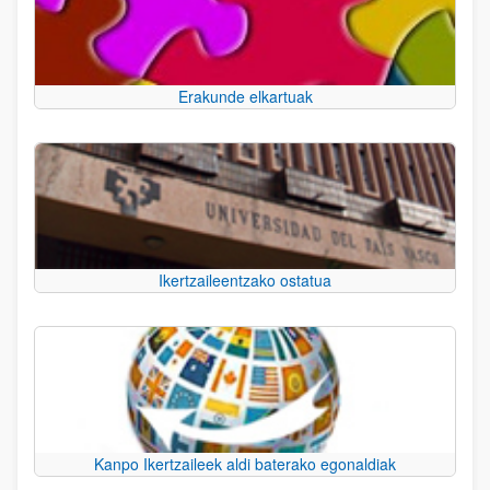
Erakunde elkartuak
Ikertzaileentzako ostatua
Kanpo Ikertzaileek aldi baterako egonaldiak