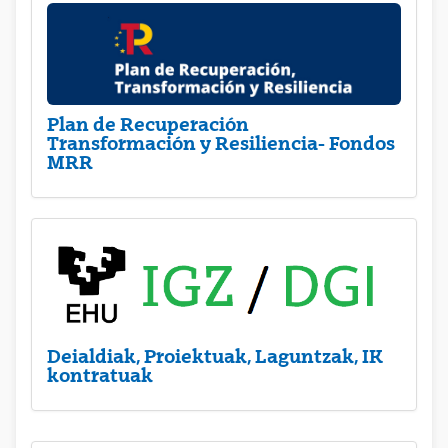
Plan de Recuperación
Transformación y Resiliencia- Fondos
MRR
Deialdiak, Proiektuak, Laguntzak, IK
kontratuak