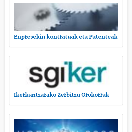
Enpresekin kontratuak eta Patenteak
Ikerkuntzarako Zerbitzu Orokorrak