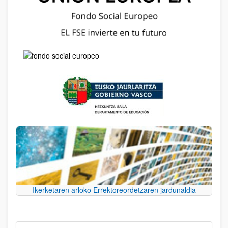
Ikerketaren arloko Errektoreordetzaren jardunaldia