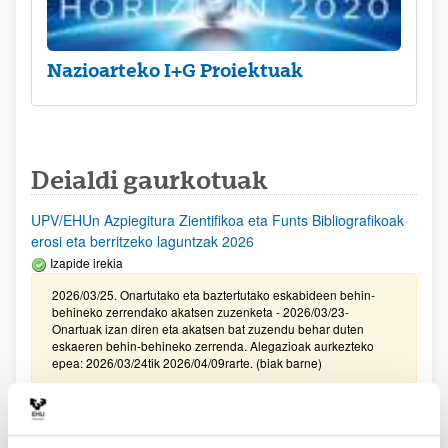
Nazioarteko I+G Proiektuak
Deialdi gaurkotuak
UPV/EHUn Azpiegitura Zientifikoa eta Funts Bibliografikoak
erosi eta berritzeko laguntzak 2026
Izapide irekia
2026/03/25. Onartutako eta baztertutako eskabideen behin-
behineko zerrendako akatsen zuzenketa - 2026/03/23-
Onartuak izan diren eta akatsen bat zuzendu behar duten
eskaeren behin-behineko zerrenda. Alegazioak aurkezteko
epea: 2026/03/24tik 2026/04/09rarte. (biak barne)
Zientzia, Teknologia eta Berrikuntza arloetako kultura
sustatzeko laguntzen deialdia (FECYT) 2026