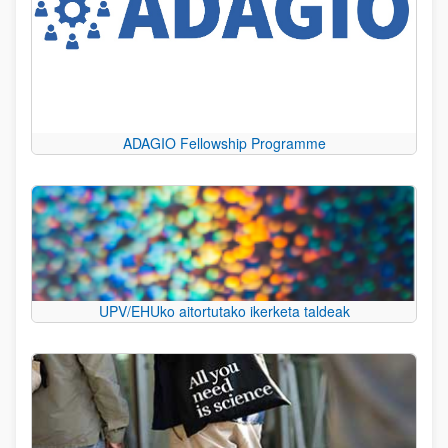
ADAGIO Fellowship Programme
UPV/EHUko aitortutako ikerketa taldeak