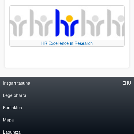
HR Excellence in Research
Irisgarritasuna
EHU
Lege oharra
Kontaktua
Mapa
Laguntza