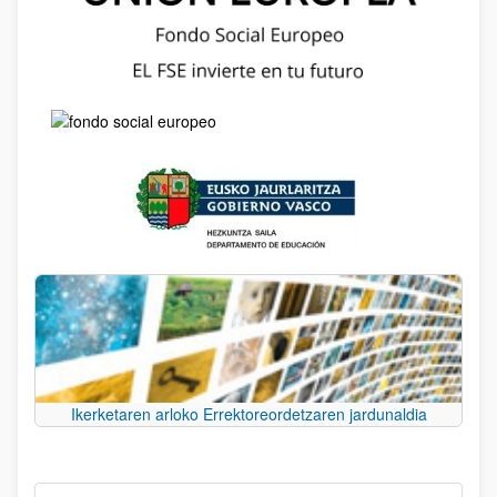
Ikerketaren arloko Errektoreordetzaren jardunaldia