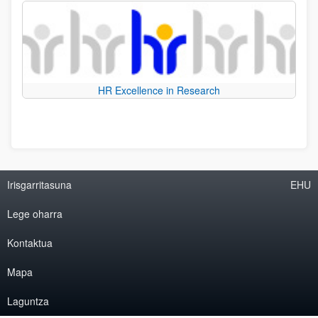
HR Excellence in Research
Irisgarritasuna
EHU
Lege oharra
Kontaktua
Mapa
Laguntza