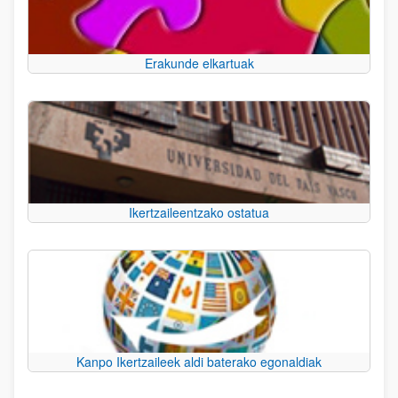
Erakunde elkartuak
Ikertzaileentzako ostatua
Kanpo Ikertzaileek aldi baterako egonaldiak