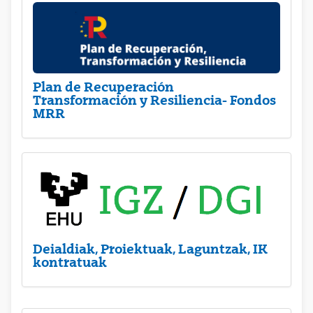
Plan de Recuperación
Transformación y Resiliencia- Fondos
MRR
Deialdiak, Proiektuak, Laguntzak, IK
kontratuak