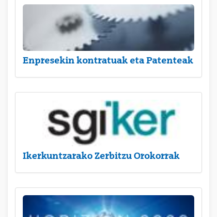
Enpresekin kontratuak eta Patenteak
Ikerkuntzarako Zerbitzu Orokorrak