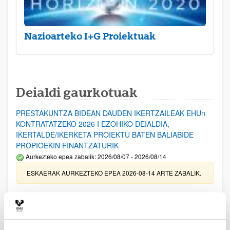
Nazioarteko I+G Proiektuak
Deialdi gaurkotuak
PRESTAKUNTZA BIDEAN DAUDEN IKERTZAILEAK EHUn
KONTRATATZEKO 2026 I EZOHIKO DEIALDIA,
IKERTALDE/IKERKETA PROIEKTU BATEN BALIABIDE
PROPIOEKIN FINANTZATURIK
Aurkezteko epea zabalik: 2026/08/07 - 2026/08/14
ESKAERAK AURKEZTEKO EPEA 2026-08-14 ARTE ZABALIK.
UPV/EHUn Azpiegitura Zientifikoa eta Funts Bibliografikoak
erosi eta berritzeko laguntzak 2026
Izapide irekia