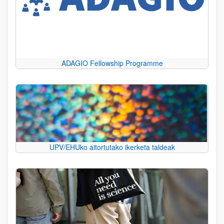
ADAGIO Fellowship Programme
UPV/EHUko aitortutako ikerketa taldeak