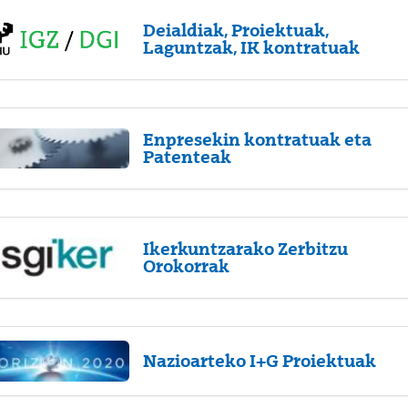
Deialdiak, Proiektuak,
Laguntzak, IK kontratuak
Enpresekin kontratuak eta
Patenteak
Ikerkuntzarako Zerbitzu
Orokorrak
Nazioarteko I+G Proiektuak