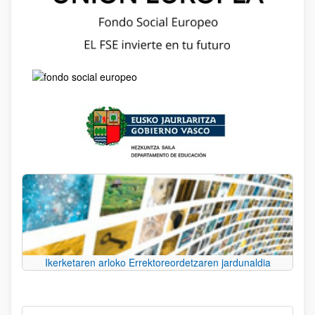
Ikerketaren arloko Errektoreordetzaren jardunaldia