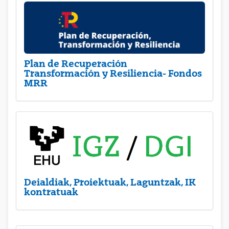
Plan de Recuperación
Transformación y Resiliencia- Fondos
MRR
Deialdiak, Proiektuak, Laguntzak, IK
kontratuak