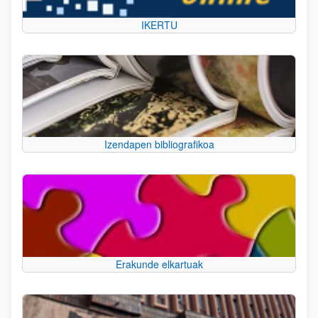
IKERTU
Izendapen bibliografikoa
Erakunde elkartuak