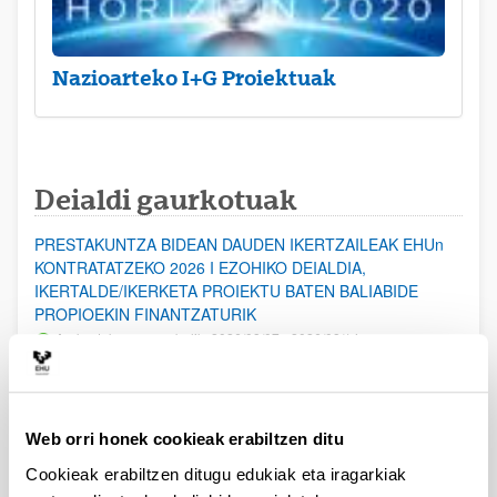
Nazioarteko I+G Proiektuak
Deialdi gaurkotuak
PRESTAKUNTZA BIDEAN DAUDEN IKERTZAILEAK EHUn
KONTRATATZEKO 2026 I EZOHIKO DEIALDIA,
IKERTALDE/IKERKETA PROIEKTU BATEN BALIABIDE
PROPIOEKIN FINANTZATURIK
Aurkezteko epea zabalik: 2026/08/07 - 2026/08/14
ESKAERAK AURKEZTEKO EPEA 2026-08-14 ARTE ZABALIK.
UPV/EHUn Azpiegitura Zientifikoa eta Funts Bibliografikoak
Web orri honek cookieak erabiltzen ditu
erosi eta berritzeko laguntzak 2026
Izapide irekia
Cookieak erabiltzen ditugu edukiak eta iragarkiak