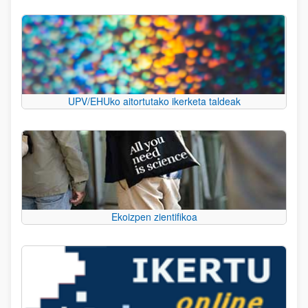
UPV/EHUko aitortutako ikerketa taldeak
Ekoizpen zientifikoa