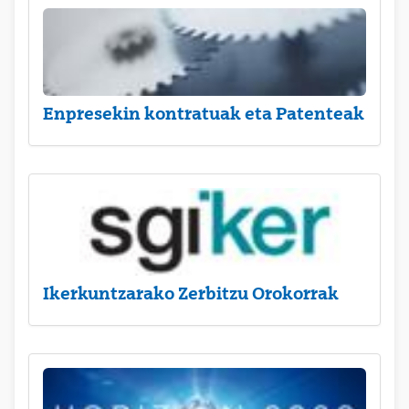
Enpresekin kontratuak eta Patenteak
Ikerkuntzarako Zerbitzu Orokorrak