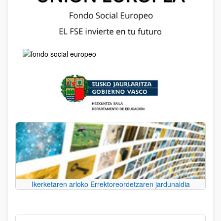
Ikerketaren arloko Errektoreordetzaren jardunaldia