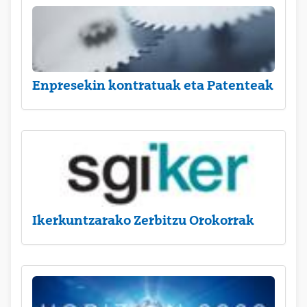
Enpresekin kontratuak eta Patenteak
Ikerkuntzarako Zerbitzu Orokorrak