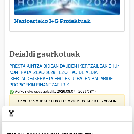
Nazioarteko I+G Proiektuak
Deialdi gaurkotuak
PRESTAKUNTZA BIDEAN DAUDEN IKERTZAILEAK EHUn
KONTRATATZEKO 2026 I EZOHIKO DEIALDIA,
IKERTALDE/IKERKETA PROIEKTU BATEN BALIABIDE
PROPIOEKIN FINANTZATURIK
Aurkezteko epea zabalik: 2026/08/07 - 2026/08/14
ESKAERAK AURKEZTEKO EPEA 2026-08-14 ARTE ZABALIK.
UPV/EHUn Azpiegitura Zientifikoa eta Funts Bibliografikoak
erosi eta berritzeko laguntzak 2026
Izapide irekia