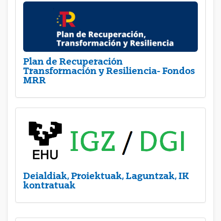
Plan de Recuperación
Transformación y Resiliencia- Fondos
MRR
Deialdiak, Proiektuak, Laguntzak, IK
kontratuak