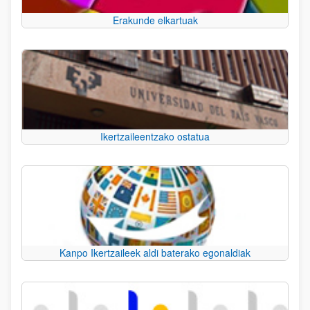
Erakunde elkartuak
Ikertzaileentzako ostatua
Kanpo Ikertzaileek aldi baterako egonaldiak