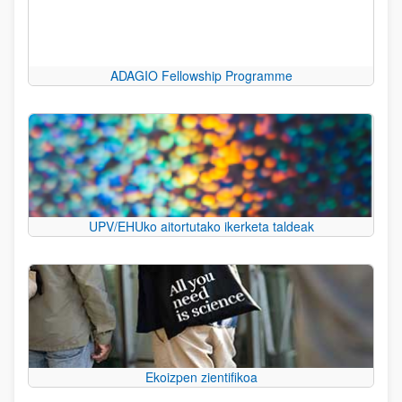
ADAGIO Fellowship Programme
UPV/EHUko aitortutako ikerketa taldeak
Ekoizpen zientifikoa