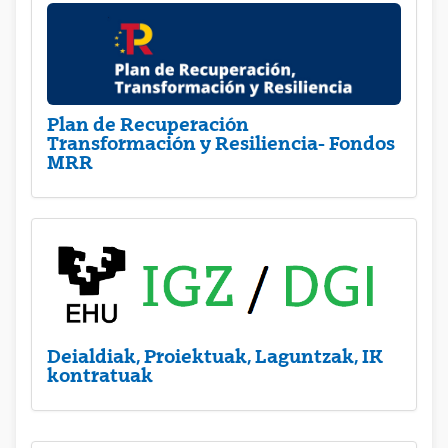
Plan de Recuperación
Transformación y Resiliencia- Fondos
MRR
Deialdiak, Proiektuak, Laguntzak, IK
kontratuak