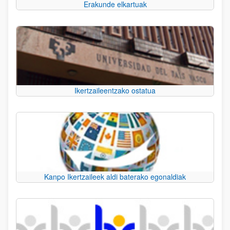
Erakunde elkartuak
Ikertzaileentzako ostatua
Kanpo Ikertzaileek aldi baterako egonaldiak