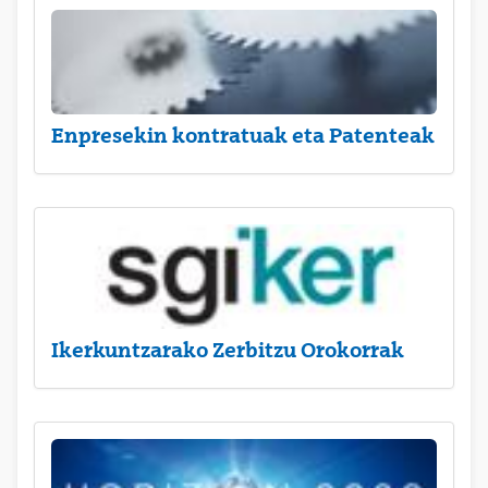
Enpresekin kontratuak eta Patenteak
Ikerkuntzarako Zerbitzu Orokorrak