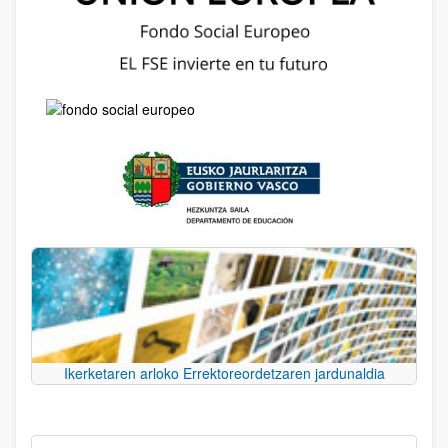
Ikerketaren arloko Errektoreordetzaren jardunaldia