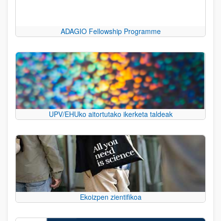
ADAGIO Fellowship Programme
UPV/EHUko aitortutako ikerketa taldeak
Ekoizpen zientifikoa