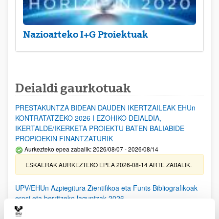
Nazioarteko I+G Proiektuak
Deialdi gaurkotuak
PRESTAKUNTZA BIDEAN DAUDEN IKERTZAILEAK EHUn
KONTRATATZEKO 2026 I EZOHIKO DEIALDIA,
IKERTALDE/IKERKETA PROIEKTU BATEN BALIABIDE
PROPIOEKIN FINANTZATURIK
Aurkezteko epea zabalik: 2026/08/07 - 2026/08/14
ESKAERAK AURKEZTEKO EPEA 2026-08-14 ARTE ZABALIK.
UPV/EHUn Azpiegitura Zientifikoa eta Funts Bibliografikoak
erosi eta berritzeko laguntzak 2026
Izapide irekia