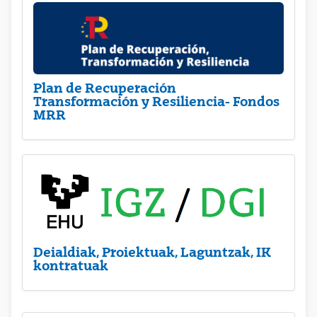
Plan de Recuperación
Transformación y Resiliencia- Fondos
MRR
Deialdiak, Proiektuak, Laguntzak, IK
kontratuak