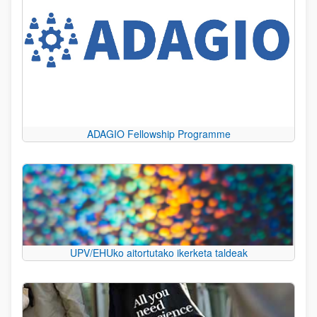
ADAGIO Fellowship Programme
UPV/EHUko aitortutako ikerketa taldeak