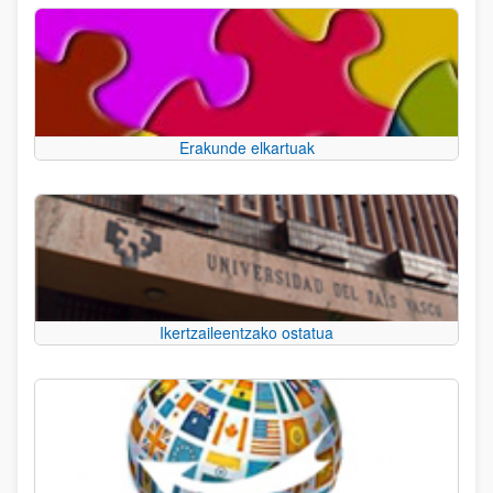
Erakunde elkartuak
Ikertzaileentzako ostatua