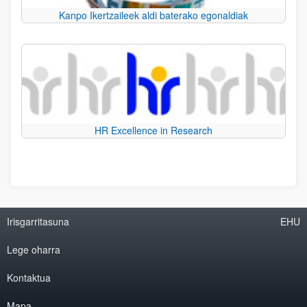
Kanpo Ikertzaileek aldi baterako egonaldiak
HR Excellence in Research
Irisgarritasuna
EHU
Lege oharra
Kontaktua
Mapa