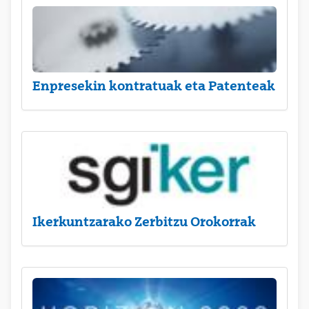
Enpresekin kontratuak eta Patenteak
Ikerkuntzarako Zerbitzu Orokorrak