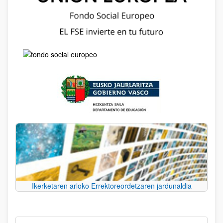
Ikerketaren arloko Errektoreordetzaren jardunaldia