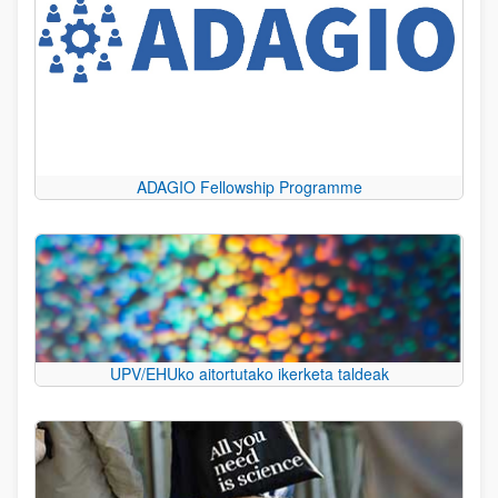
ADAGIO Fellowship Programme
UPV/EHUko aitortutako ikerketa taldeak