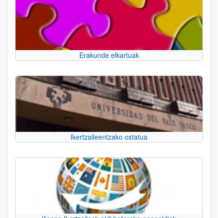
Erakunde elkartuak
Ikertzaileentzako ostatua