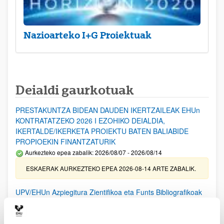
Nazioarteko I+G Proiektuak
Deialdi gaurkotuak
PRESTAKUNTZA BIDEAN DAUDEN IKERTZAILEAK EHUn
KONTRATATZEKO 2026 I EZOHIKO DEIALDIA,
IKERTALDE/IKERKETA PROIEKTU BATEN BALIABIDE
PROPIOEKIN FINANTZATURIK
Aurkezteko epea zabalik: 2026/08/07 - 2026/08/14
ESKAERAK AURKEZTEKO EPEA 2026-08-14 ARTE ZABALIK.
UPV/EHUn Azpiegitura Zientifikoa eta Funts Bibliografikoak
erosi eta berritzeko laguntzak 2026
Izapide irekia