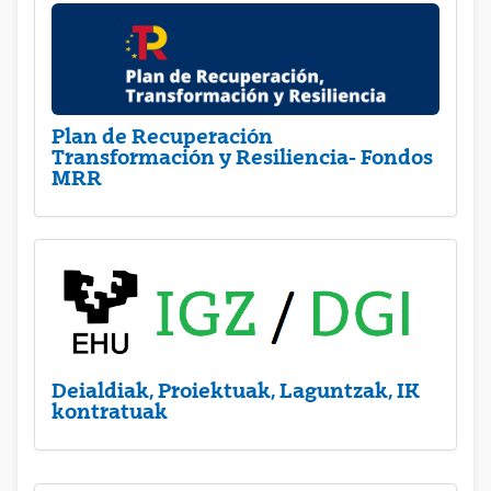
Plan de Recuperación
Transformación y Resiliencia- Fondos
MRR
Deialdiak, Proiektuak, Laguntzak, IK
kontratuak