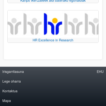
Kanpo Ikertzaileek aldi baterako egonaldiak
HR Excellence in Research
Irisgarritasuna
EHU
Lege oharra
Kontaktua
Mapa