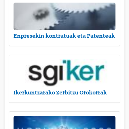
Enpresekin kontratuak eta Patenteak
Ikerkuntzarako Zerbitzu Orokorrak