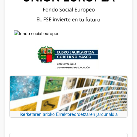
Ikerketaren arloko Errektoreordetzaren jardunaldia