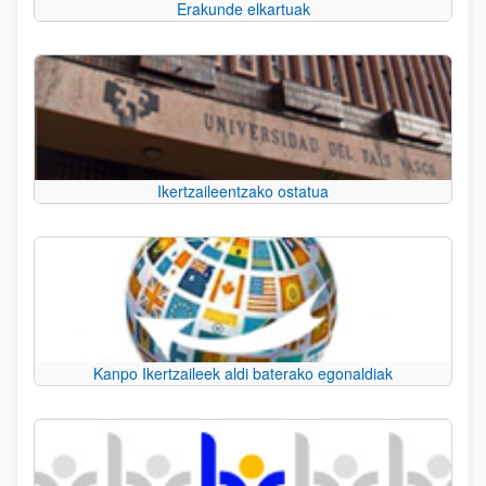
Erakunde elkartuak
Ikertzaileentzako ostatua
Kanpo Ikertzaileek aldi baterako egonaldiak