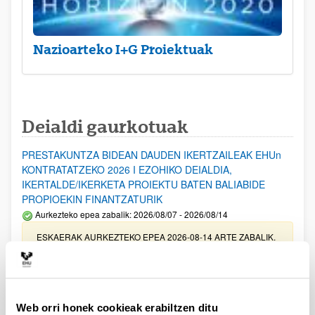
Nazioarteko I+G Proiektuak
Deialdi gaurkotuak
PRESTAKUNTZA BIDEAN DAUDEN IKERTZAILEAK EHUn
KONTRATATZEKO 2026 I EZOHIKO DEIALDIA,
IKERTALDE/IKERKETA PROIEKTU BATEN BALIABIDE
PROPIOEKIN FINANTZATURIK
Aurkezteko epea zabalik: 2026/08/07 - 2026/08/14
ESKAERAK AURKEZTEKO EPEA 2026-08-14 ARTE ZABALIK.
UPV/EHUn Azpiegitura Zientifikoa eta Funts Bibliografikoak
erosi eta berritzeko laguntzak 2026
Izapide irekia
Web orri honek cookieak erabiltzen ditu