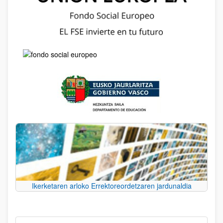
Ikerketaren arloko Errektoreordetzaren jardunaldia