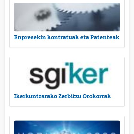
Enpresekin kontratuak eta Patenteak
Ikerkuntzarako Zerbitzu Orokorrak