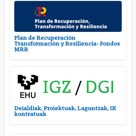
Plan de Recuperación
Transformación y Resiliencia- Fondos
MRR
Deialdiak, Proiektuak, Laguntzak, IK
kontratuak