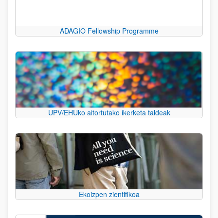
ADAGIO Fellowship Programme
UPV/EHUko aitortutako ikerketa taldeak
Ekoizpen zientifikoa