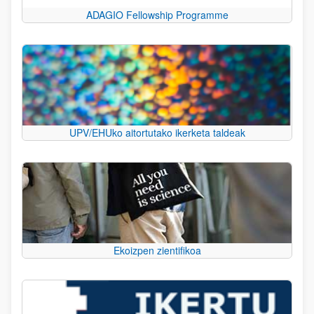
ADAGIO Fellowship Programme
UPV/EHUko aitortutako ikerketa taldeak
Ekoizpen zientifikoa