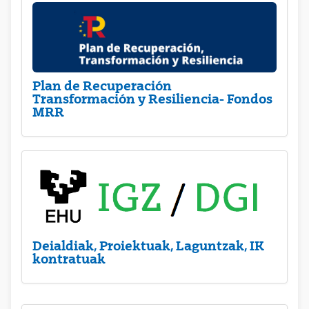
Plan de Recuperación
Transformación y Resiliencia- Fondos
MRR
Deialdiak, Proiektuak, Laguntzak, IK
kontratuak