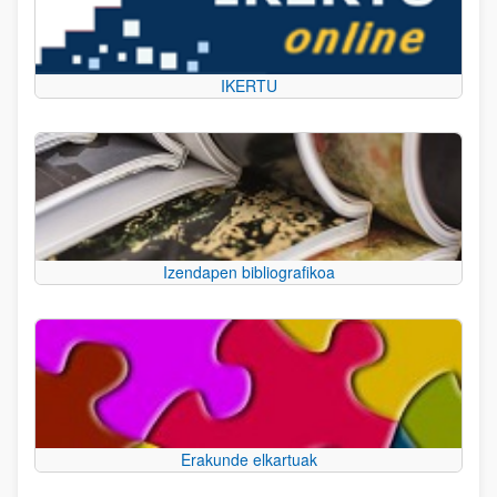
IKERTU
Izendapen bibliografikoa
Erakunde elkartuak