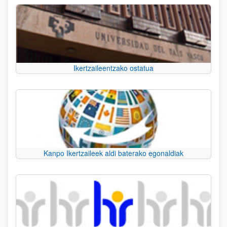
Ikertzaileentzako ostatua
Kanpo Ikertzaileek aldi baterako egonaldiak