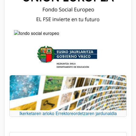
Ikerketaren arloko Errektoreordetzaren jardunaldia