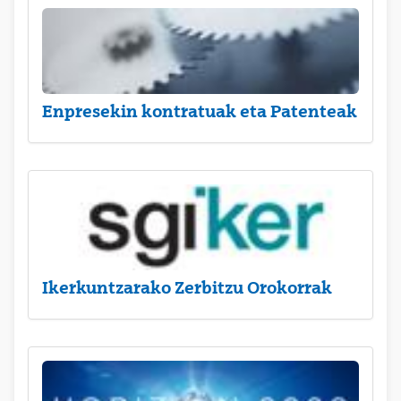
Enpresekin kontratuak eta Patenteak
Ikerkuntzarako Zerbitzu Orokorrak