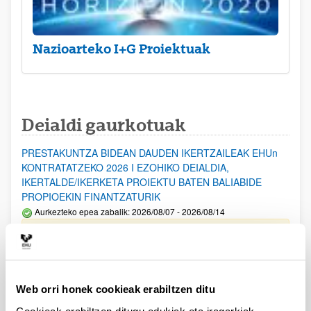
Nazioarteko I+G Proiektuak
Deialdi gaurkotuak
PRESTAKUNTZA BIDEAN DAUDEN IKERTZAILEAK EHUn
KONTRATATZEKO 2026 I EZOHIKO DEIALDIA,
IKERTALDE/IKERKETA PROIEKTU BATEN BALIABIDE
PROPIOEKIN FINANTZATURIK
Aurkezteko epea zabalik: 2026/08/07 - 2026/08/14
ESKAERAK AURKEZTEKO EPEA 2026-08-14 ARTE ZABALIK.
UPV/EHUn Azpiegitura Zientifikoa eta Funts Bibliografikoak
erosi eta berritzeko laguntzak 2026
Web orri honek cookieak erabiltzen ditu
Izapide irekia