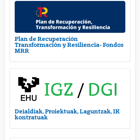
Plan de Recuperación
Transformación y Resiliencia- Fondos
MRR
Deialdiak, Proiektuak, Laguntzak, IK
kontratuak