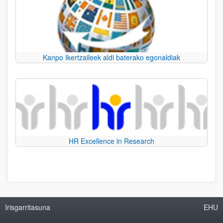
Kanpo Ikertzaileek aldi baterako egonaldiak
HR Excellence in Research
Irisgarritasuna
EHU