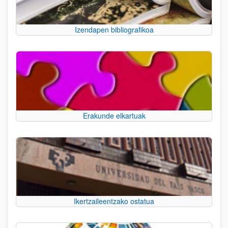
Izendapen bibliografikoa
Erakunde elkartuak
Ikertzaileentzako ostatua