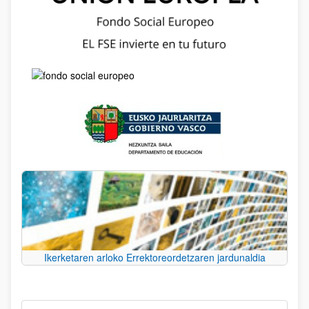
Ikerketaren arloko Errektoreordetzaren jardunaldia