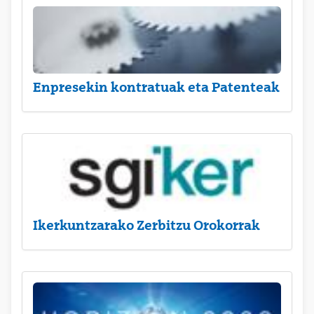
Enpresekin kontratuak eta Patenteak
Ikerkuntzarako Zerbitzu Orokorrak