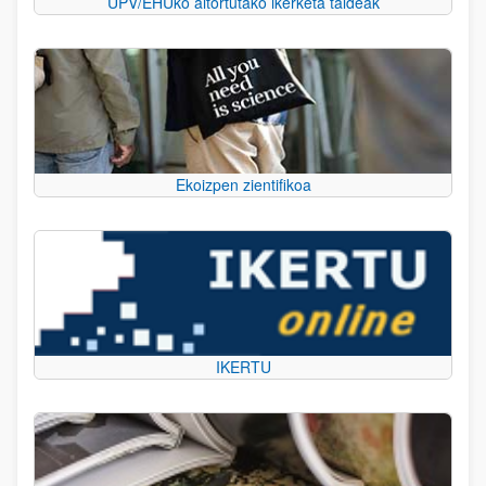
UPV/EHUko aitortutako ikerketa taldeak
Ekoizpen zientifikoa
IKERTU