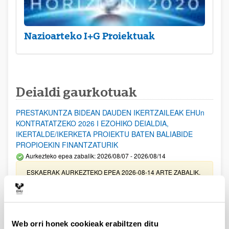
Nazioarteko I+G Proiektuak
Deialdi gaurkotuak
PRESTAKUNTZA BIDEAN DAUDEN IKERTZAILEAK EHUn
KONTRATATZEKO 2026 I EZOHIKO DEIALDIA,
IKERTALDE/IKERKETA PROIEKTU BATEN BALIABIDE
PROPIOEKIN FINANTZATURIK
Aurkezteko epea zabalik: 2026/08/07 - 2026/08/14
ESKAERAK AURKEZTEKO EPEA 2026-08-14 ARTE ZABALIK.
UPV/EHUn Azpiegitura Zientifikoa eta Funts Bibliografikoak
erosi eta berritzeko laguntzak 2026
Izapide irekia
Web orri honek cookieak erabiltzen ditu