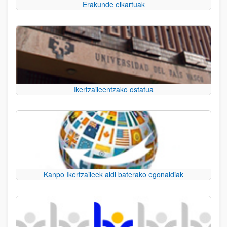
Erakunde elkartuak
Ikertzaileentzako ostatua
Kanpo Ikertzaileek aldi baterako egonaldiak