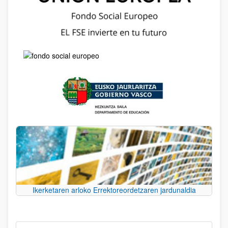
Ikerketaren arloko Errektoreordetzaren jardunaldia