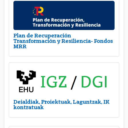
Plan de Recuperación
Transformación y Resiliencia- Fondos
MRR
Deialdiak, Proiektuak, Laguntzak, IK
kontratuak