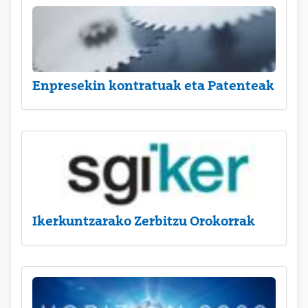
Enpresekin kontratuak eta Patenteak
Ikerkuntzarako Zerbitzu Orokorrak