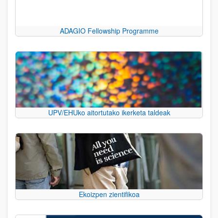
ADAGIO Fellowship Programme
UPV/EHUko aitortutako ikerketa taldeak
Ekoizpen zientifikoa