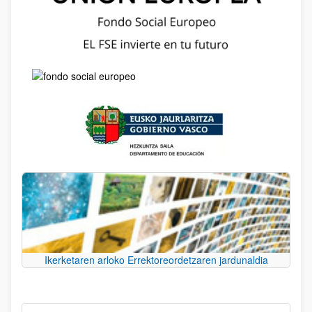
Ikerketaren arloko Errektoreordetzaren jardunaldia