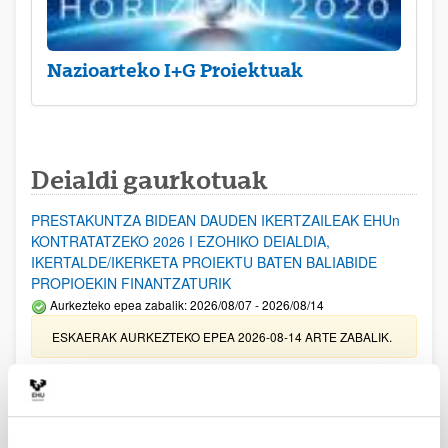
Nazioarteko I+G Proiektuak
Deialdi gaurkotuak
PRESTAKUNTZA BIDEAN DAUDEN IKERTZAILEAK EHUn
KONTRATATZEKO 2026 I EZOHIKO DEIALDIA,
IKERTALDE/IKERKETA PROIEKTU BATEN BALIABIDE
PROPIOEKIN FINANTZATURIK
Aurkezteko epea zabalik: 2026/08/07 - 2026/08/14
ESKAERAK AURKEZTEKO EPEA 2026-08-14 ARTE ZABALIK.
UPV/EHUn Azpiegitura Zientifikoa eta Funts Bibliografikoak
erosi eta berritzeko laguntzak 2026
Izapide irekia