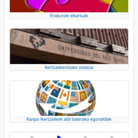
Erakunde elkartuak
Ikertzaileentzako ostatua
Kanpo Ikertzaileek aldi baterako egonaldiak