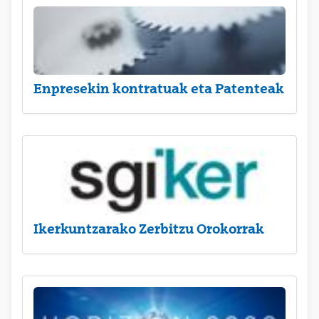
Enpresekin kontratuak eta Patenteak
Ikerkuntzarako Zerbitzu Orokorrak