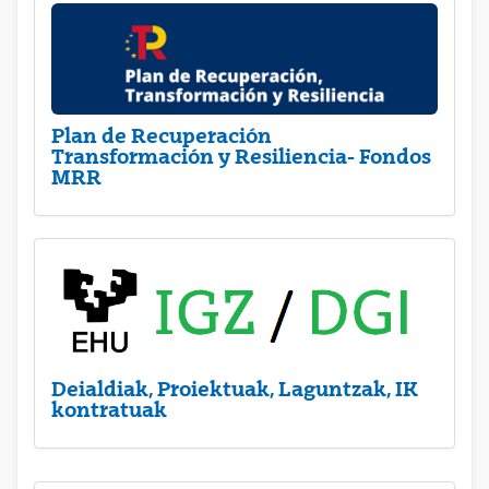
Plan de Recuperación
Transformación y Resiliencia- Fondos
MRR
Deialdiak, Proiektuak, Laguntzak, IK
kontratuak