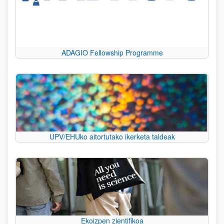
ADAGIO Fellowship Programme
UPV/EHUko aitortutako ikerketa taldeak
Ekoizpen zientifikoa