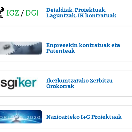
Deialdiak, Proiektuak,
Laguntzak, IK kontratuak
Enpresekin kontratuak eta
Patenteak
Ikerkuntzarako Zerbitzu
Orokorrak
Nazioarteko I+G Proiektuak