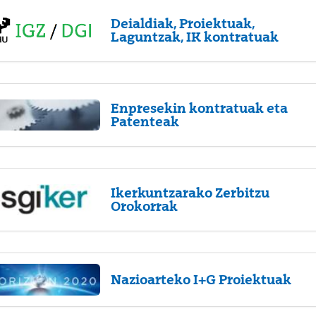
Deialdiak, Proiektuak,
Laguntzak, IK kontratuak
Enpresekin kontratuak eta
Patenteak
Ikerkuntzarako Zerbitzu
Orokorrak
Nazioarteko I+G Proiektuak