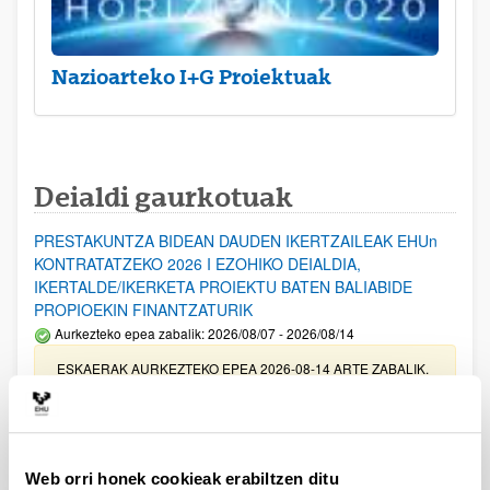
Nazioarteko I+G Proiektuak
Deialdi gaurkotuak
PRESTAKUNTZA BIDEAN DAUDEN IKERTZAILEAK EHUn
KONTRATATZEKO 2026 I EZOHIKO DEIALDIA,
IKERTALDE/IKERKETA PROIEKTU BATEN BALIABIDE
PROPIOEKIN FINANTZATURIK
Aurkezteko epea zabalik: 2026/08/07 - 2026/08/14
ESKAERAK AURKEZTEKO EPEA 2026-08-14 ARTE ZABALIK.
UPV/EHUn Azpiegitura Zientifikoa eta Funts Bibliografikoak
erosi eta berritzeko laguntzak 2026
Izapide irekia
Web orri honek cookieak erabiltzen ditu