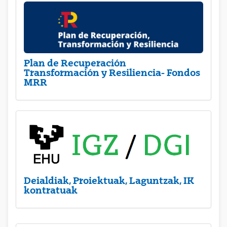
Plan de Recuperación
Transformación y Resiliencia- Fondos
MRR
Deialdiak, Proiektuak, Laguntzak, IK
kontratuak