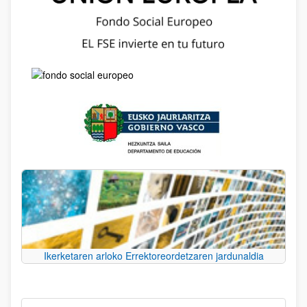
Ikerketaren arloko Errektoreordetzaren jardunaldia