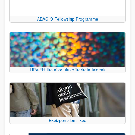
ADAGIO Fellowship Programme
UPV/EHUko aitortutako ikerketa taldeak
Ekoizpen zientifikoa