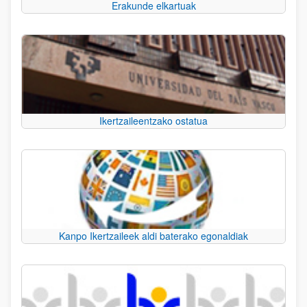
Erakunde elkartuak
Ikertzaileentzako ostatua
Kanpo Ikertzaileek aldi baterako egonaldiak