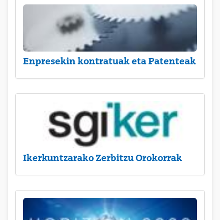
Enpresekin kontratuak eta Patenteak
Ikerkuntzarako Zerbitzu Orokorrak