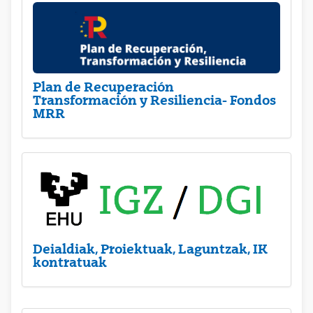
Plan de Recuperación
Transformación y Resiliencia- Fondos
MRR
Deialdiak, Proiektuak, Laguntzak, IK
kontratuak