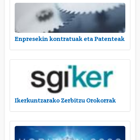
Enpresekin kontratuak eta Patenteak
Ikerkuntzarako Zerbitzu Orokorrak