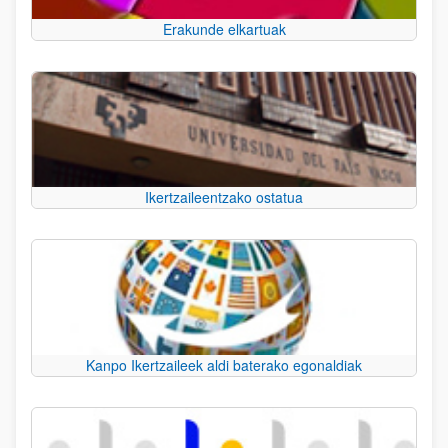
Erakunde elkartuak
Ikertzaileentzako ostatua
Kanpo Ikertzaileek aldi baterako egonaldiak