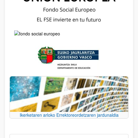
Ikerketaren arloko Errektoreordetzaren jardunaldia