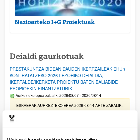
Nazioarteko I+G Proiektuak
Deialdi gaurkotuak
PRESTAKUNTZA BIDEAN DAUDEN IKERTZAILEAK EHUn
KONTRATATZEKO 2026 I EZOHIKO DEIALDIA,
IKERTALDE/IKERKETA PROIEKTU BATEN BALIABIDE
PROPIOEKIN FINANTZATURIK
Aurkezteko epea zabalik: 2026/08/07 - 2026/08/14
ESKAERAK AURKEZTEKO EPEA 2026-08-14 ARTE ZABALIK.
UPV/EHUn Azpiegitura Zientifikoa eta Funts Bibliografikoak
erosi eta berritzeko laguntzak 2026
Izapide irekia