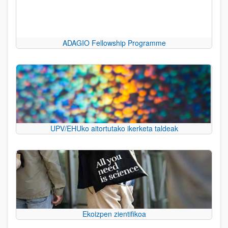
ADAGIO Fellowship Programme
UPV/EHUko aitortutako ikerketa taldeak
Ekoizpen zientifikoa