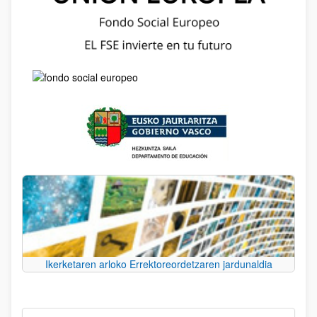
Ikerketaren arloko Errektoreordetzaren jardunaldia