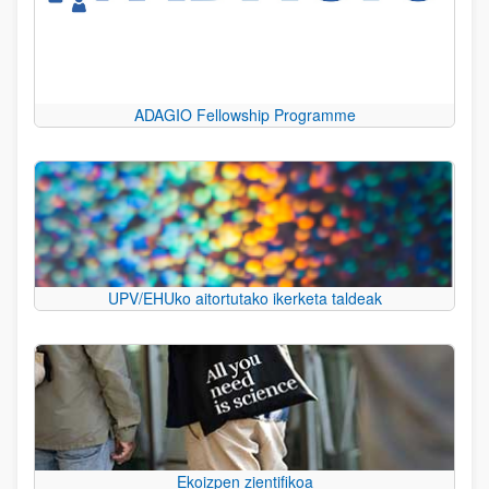
ADAGIO Fellowship Programme
UPV/EHUko aitortutako ikerketa taldeak
Ekoizpen zientifikoa