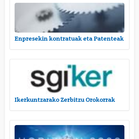
Enpresekin kontratuak eta Patenteak
Ikerkuntzarako Zerbitzu Orokorrak