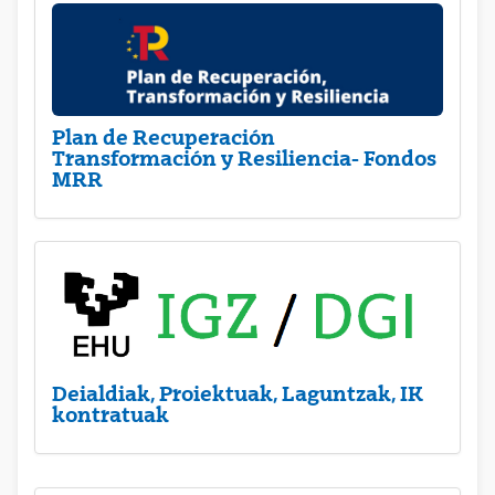
Plan de Recuperación
Transformación y Resiliencia- Fondos
MRR
Deialdiak, Proiektuak, Laguntzak, IK
kontratuak