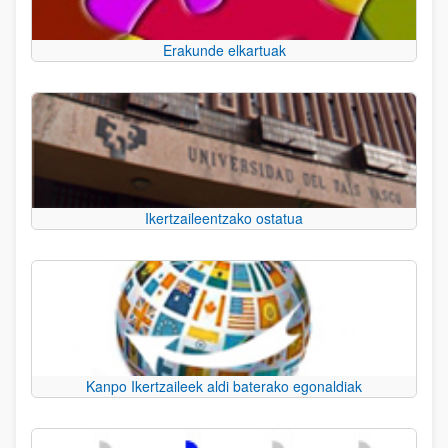
Erakunde elkartuak
Ikertzaileentzako ostatua
Kanpo Ikertzaileek aldi baterako egonaldiak