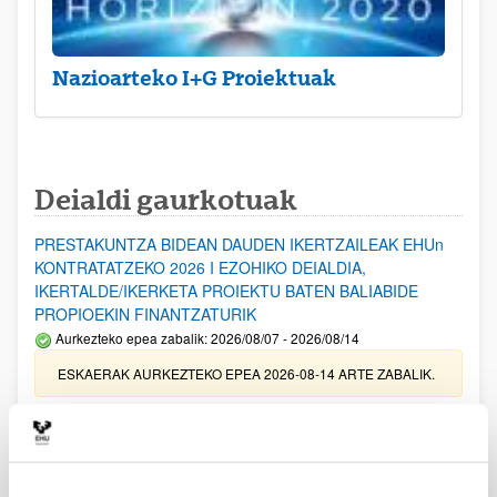
Nazioarteko I+G Proiektuak
Deialdi gaurkotuak
PRESTAKUNTZA BIDEAN DAUDEN IKERTZAILEAK EHUn
KONTRATATZEKO 2026 I EZOHIKO DEIALDIA,
IKERTALDE/IKERKETA PROIEKTU BATEN BALIABIDE
PROPIOEKIN FINANTZATURIK
Aurkezteko epea zabalik: 2026/08/07 - 2026/08/14
ESKAERAK AURKEZTEKO EPEA 2026-08-14 ARTE ZABALIK.
UPV/EHUn Azpiegitura Zientifikoa eta Funts Bibliografikoak
erosi eta berritzeko laguntzak 2026
Izapide irekia