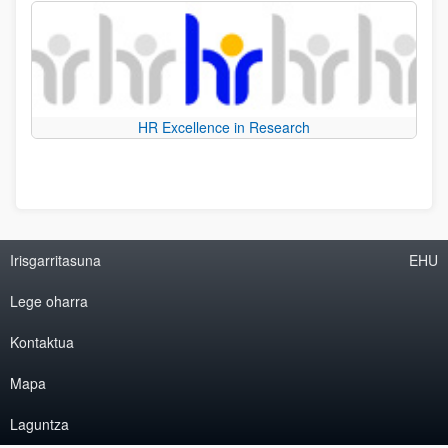
HR Excellence in Research
Irisgarritasuna
EHU
Lege oharra
Kontaktua
Mapa
Laguntza