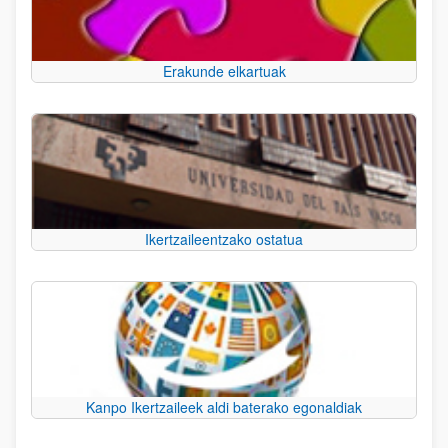
Erakunde elkartuak
Ikertzaileentzako ostatua
Kanpo Ikertzaileek aldi baterako egonaldiak