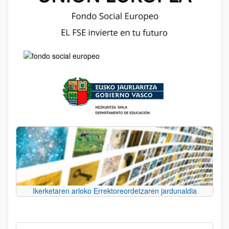
Ikerketaren arloko Errektoreordetzaren jardunaldia