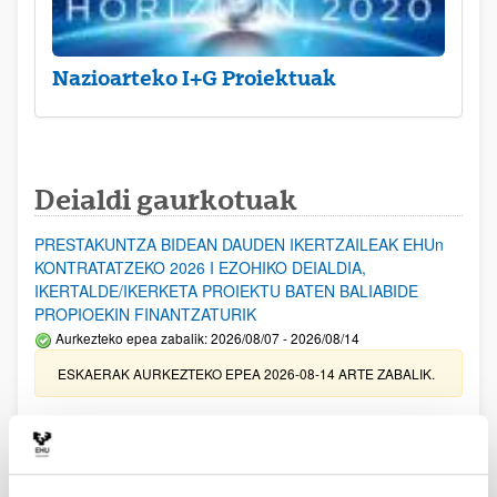
Nazioarteko I+G Proiektuak
Deialdi gaurkotuak
PRESTAKUNTZA BIDEAN DAUDEN IKERTZAILEAK EHUn
KONTRATATZEKO 2026 I EZOHIKO DEIALDIA,
IKERTALDE/IKERKETA PROIEKTU BATEN BALIABIDE
PROPIOEKIN FINANTZATURIK
Aurkezteko epea zabalik: 2026/08/07 - 2026/08/14
ESKAERAK AURKEZTEKO EPEA 2026-08-14 ARTE ZABALIK.
UPV/EHUn Azpiegitura Zientifikoa eta Funts Bibliografikoak
erosi eta berritzeko laguntzak 2026
Izapide irekia