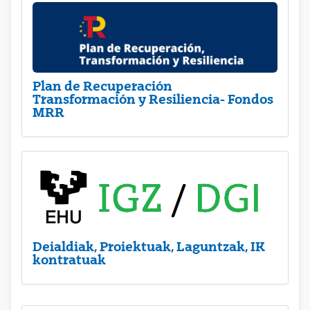
Plan de Recuperación
Transformación y Resiliencia- Fondos
MRR
Deialdiak, Proiektuak, Laguntzak, IK
kontratuak