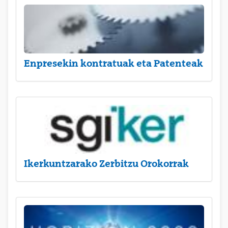
Enpresekin kontratuak eta Patenteak
Ikerkuntzarako Zerbitzu Orokorrak