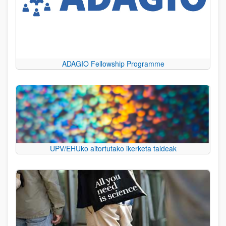
ADAGIO Fellowship Programme
UPV/EHUko aitortutako ikerketa taldeak