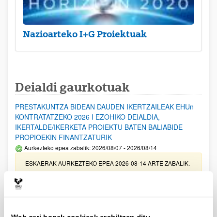
Nazioarteko I+G Proiektuak
Deialdi gaurkotuak
PRESTAKUNTZA BIDEAN DAUDEN IKERTZAILEAK EHUn
KONTRATATZEKO 2026 I EZOHIKO DEIALDIA,
IKERTALDE/IKERKETA PROIEKTU BATEN BALIABIDE
PROPIOEKIN FINANTZATURIK
Aurkezteko epea zabalik: 2026/08/07 - 2026/08/14
ESKAERAK AURKEZTEKO EPEA 2026-08-14 ARTE ZABALIK.
UPV/EHUn Azpiegitura Zientifikoa eta Funts Bibliografikoak
erosi eta berritzeko laguntzak 2026
Izapide irekia