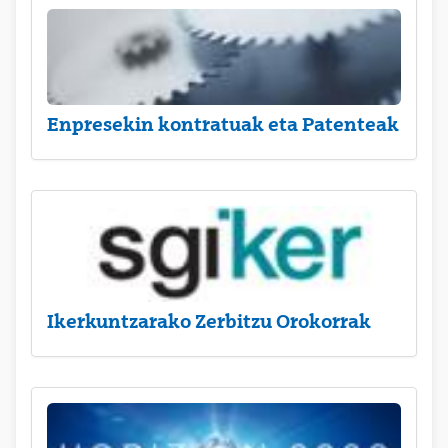
Enpresekin kontratuak eta Patenteak
Ikerkuntzarako Zerbitzu Orokorrak