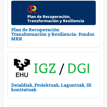
Plan de Recuperación
Transformación y Resiliencia- Fondos
MRR
Deialdiak, Proiektuak, Laguntzak, IK
kontratuak