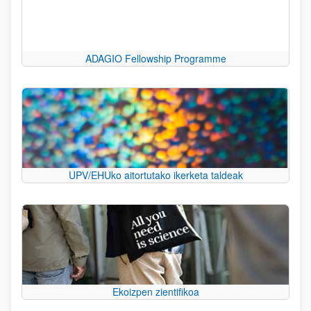
ADAGIO Fellowship Programme
UPV/EHUko aitortutako ikerketa taldeak
Ekoizpen zientifikoa