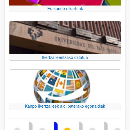
Erakunde elkartuak
Ikertzaileentzako ostatua
Kanpo Ikertzaileek aldi baterako egonaldiak