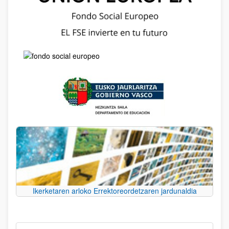
Ikerketaren arloko Errektoreordetzaren jardunaldia