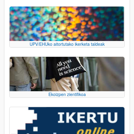
UPV/EHUko aitortutako ikerketa taldeak
Ekoizpen zientifikoa