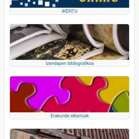
IKERTU
Izendapen bibliografikoa
Erakunde elkartuak