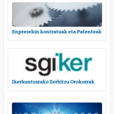
Enpresekin kontratuak eta Patenteak
Ikerkuntzarako Zerbitzu Orokorrak