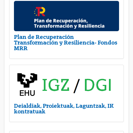
Plan de Recuperación
Transformación y Resiliencia- Fondos
MRR
Deialdiak, Proiektuak, Laguntzak, IK
kontratuak