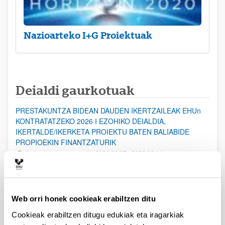
Nazioarteko I+G Proiektuak
Deialdi gaurkotuak
PRESTAKUNTZA BIDEAN DAUDEN IKERTZAILEAK EHUn
KONTRATATZEKO 2026 I EZOHIKO DEIALDIA,
IKERTALDE/IKERKETA PROIEKTU BATEN BALIABIDE
PROPIOEKIN FINANTZATURIK
Aurkezteko epea zabalik: 2026/08/07 - 2026/08/14
ESKAERAK AURKEZTEKO EPEA 2026-08-14 ARTE ZABALIK.
UPV/EHUn Azpiegitura Zientifikoa eta Funts Bibliografikoak
Web orri honek cookieak erabiltzen ditu
erosi eta berritzeko laguntzak 2026
Izapide irekia
Cookieak erabiltzen ditugu edukiak eta iragarkiak