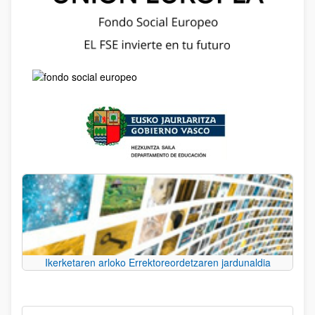
Ikerketaren arloko Errektoreordetzaren jardunaldia