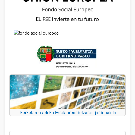
Ikerketaren arloko Errektoreordetzaren jardunaldia