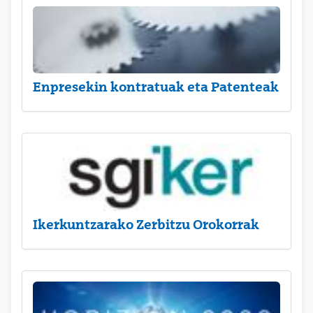
Enpresekin kontratuak eta Patenteak
Ikerkuntzarako Zerbitzu Orokorrak