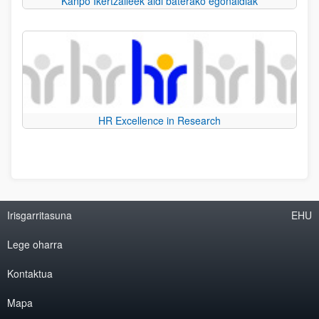
Kanpo Ikertzaileek aldi baterako egonaldiak
HR Excellence in Research
Irisgarritasuna
EHU
Lege oharra
Kontaktua
Mapa