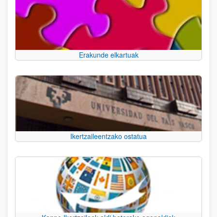
Erakunde elkartuak
Ikertzaileentzako ostatua