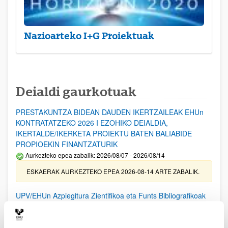
Nazioarteko I+G Proiektuak
Deialdi gaurkotuak
PRESTAKUNTZA BIDEAN DAUDEN IKERTZAILEAK EHUn
KONTRATATZEKO 2026 I EZOHIKO DEIALDIA,
IKERTALDE/IKERKETA PROIEKTU BATEN BALIABIDE
PROPIOEKIN FINANTZATURIK
Aurkezteko epea zabalik: 2026/08/07 - 2026/08/14
ESKAERAK AURKEZTEKO EPEA 2026-08-14 ARTE ZABALIK.
UPV/EHUn Azpiegitura Zientifikoa eta Funts Bibliografikoak
erosi eta berritzeko laguntzak 2026
Izapide irekia