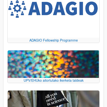
ADAGIO Fellowship Programme
UPV/EHUko aitortutako ikerketa taldeak