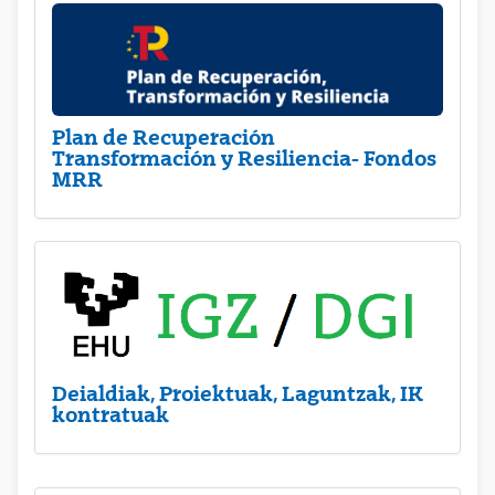
Plan de Recuperación
Transformación y Resiliencia- Fondos
MRR
Deialdiak, Proiektuak, Laguntzak, IK
kontratuak