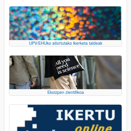
UPV/EHUko aitortutako ikerketa taldeak
Ekoizpen zientifikoa