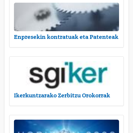
Enpresekin kontratuak eta Patenteak
Ikerkuntzarako Zerbitzu Orokorrak