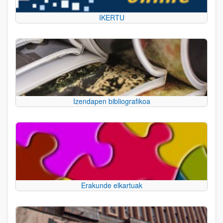
IKERTU
Izendapen bibliografikoa
Erakunde elkartuak