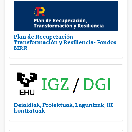
Plan de Recuperación
Transformación y Resiliencia- Fondos
MRR
Deialdiak, Proiektuak, Laguntzak, IK
kontratuak