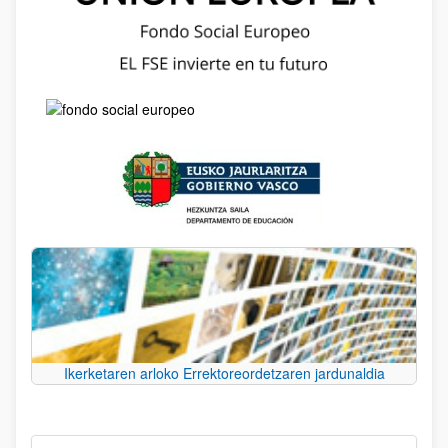
Ikerketaren arloko Errektoreordetzaren jardunaldia