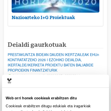
Nazioarteko I+G Proiektuak
Deialdi gaurkotuak
PRESTAKUNTZA BIDEAN DAUDEN IKERTZAILEAK EHUn
KONTRATATZEKO 2026 I EZOHIKO DEIALDIA,
IKERTALDE/IKERKETA PROIEKTU BATEN BALIABIDE
PROPIOEKIN FINANTZATURIK
Aurkezteko epea zabalik: 2026/08/07 - 2026/08/14
ESKAERAK AURKEZTEKO EPEA 2026-08-14 ARTE ZABALIK.
UPV/EHUn Azpiegitura Zientifikoa eta Funts Bibliografikoak
Web orri honek cookieak erabiltzen ditu
erosi eta berritzeko laguntzak 2026
Izapide irekia
Cookieak erabiltzen ditugu edukiak eta iragarkiak