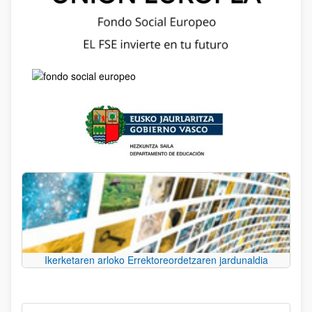
Ikerketaren arloko Errektoreordetzaren jardunaldia