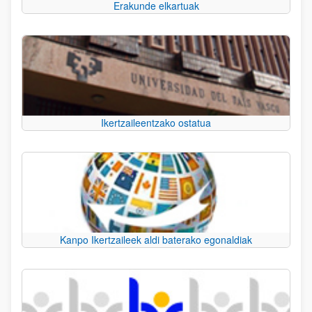
Erakunde elkartuak
Ikertzaileentzako ostatua
Kanpo Ikertzaileek aldi baterako egonaldiak