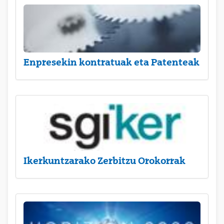
Enpresekin kontratuak eta Patenteak
Ikerkuntzarako Zerbitzu Orokorrak