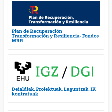
Plan de Recuperación
Transformación y Resiliencia- Fondos
MRR
Deialdiak, Proiektuak, Laguntzak, IK
kontratuak