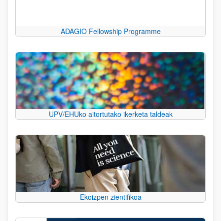
ADAGIO Fellowship Programme
UPV/EHUko aitortutako ikerketa taldeak
Ekoizpen zientifikoa