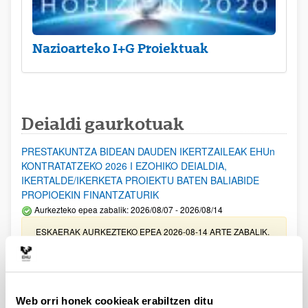
Nazioarteko I+G Proiektuak
Deialdi gaurkotuak
PRESTAKUNTZA BIDEAN DAUDEN IKERTZAILEAK EHUn
KONTRATATZEKO 2026 I EZOHIKO DEIALDIA,
IKERTALDE/IKERKETA PROIEKTU BATEN BALIABIDE
PROPIOEKIN FINANTZATURIK
Aurkezteko epea zabalik: 2026/08/07 - 2026/08/14
ESKAERAK AURKEZTEKO EPEA 2026-08-14 ARTE ZABALIK.
UPV/EHUn Azpiegitura Zientifikoa eta Funts Bibliografikoak
erosi eta berritzeko laguntzak 2026
Izapide irekia
Web orri honek cookieak erabiltzen ditu