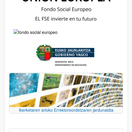
Ikerketaren arloko Errektoreordetzaren jardunaldia