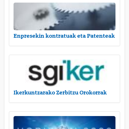
Enpresekin kontratuak eta Patenteak
Ikerkuntzarako Zerbitzu Orokorrak