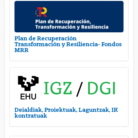
Plan de Recuperación
Transformación y Resiliencia- Fondos
MRR
Deialdiak, Proiektuak, Laguntzak, IK
kontratuak