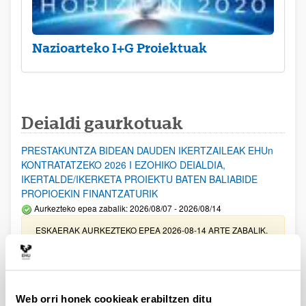
Nazioarteko I+G Proiektuak
Deialdi gaurkotuak
PRESTAKUNTZA BIDEAN DAUDEN IKERTZAILEAK EHUn
KONTRATATZEKO 2026 I EZOHIKO DEIALDIA,
IKERTALDE/IKERKETA PROIEKTU BATEN BALIABIDE
PROPIOEKIN FINANTZATURIK
Aurkezteko epea zabalik: 2026/08/07 - 2026/08/14
ESKAERAK AURKEZTEKO EPEA 2026-08-14 ARTE ZABALIK.
UPV/EHUn Azpiegitura Zientifikoa eta Funts Bibliografikoak
erosi eta berritzeko laguntzak 2026
Izapide irekia
Web orri honek cookieak erabiltzen ditu