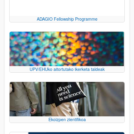
ADAGIO Fellowship Programme
UPV/EHUko aitortutako ikerketa taldeak
Ekoizpen zientifikoa