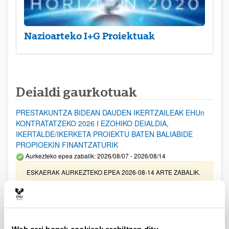
Nazioarteko I+G Proiektuak
Deialdi gaurkotuak
PRESTAKUNTZA BIDEAN DAUDEN IKERTZAILEAK EHUn
KONTRATATZEKO 2026 I EZOHIKO DEIALDIA,
IKERTALDE/IKERKETA PROIEKTU BATEN BALIABIDE
PROPIOEKIN FINANTZATURIK
Aurkezteko epea zabalik: 2026/08/07 - 2026/08/14
ESKAERAK AURKEZTEKO EPEA 2026-08-14 ARTE ZABALIK.
UPV/EHUn Azpiegitura Zientifikoa eta Funts Bibliografikoak
erosi eta berritzeko laguntzak 2026
Izapide irekia