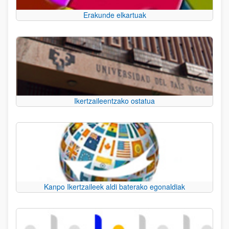
Erakunde elkartuak
Ikertzaileentzako ostatua
Kanpo Ikertzaileek aldi baterako egonaldiak