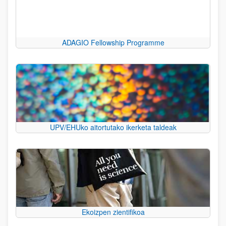
ADAGIO Fellowship Programme
UPV/EHUko aitortutako ikerketa taldeak
Ekoizpen zientifikoa