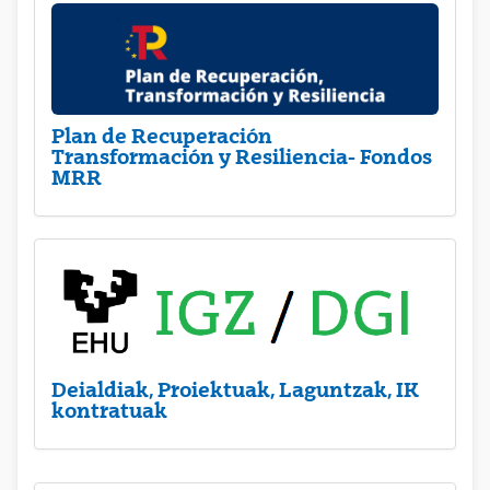
Plan de Recuperación
Transformación y Resiliencia- Fondos
MRR
Deialdiak, Proiektuak, Laguntzak, IK
kontratuak