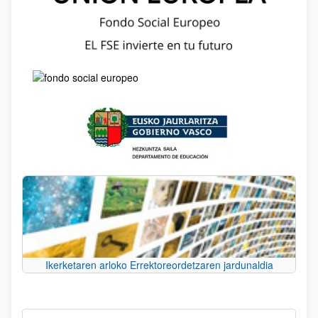
Ikerketaren arloko Errektoreordetzaren jardunaldia