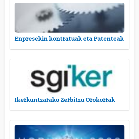
Enpresekin kontratuak eta Patenteak
Ikerkuntzarako Zerbitzu Orokorrak