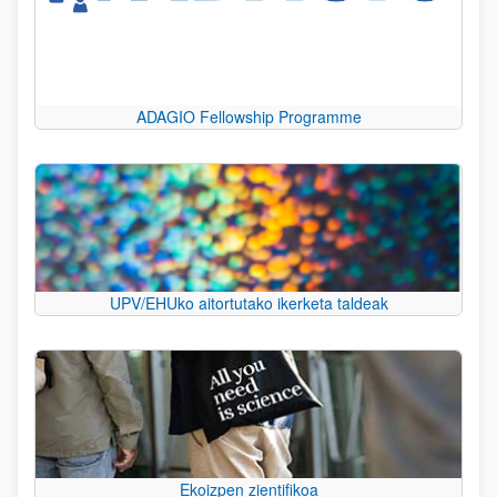
ADAGIO Fellowship Programme
UPV/EHUko aitortutako ikerketa taldeak
Ekoizpen zientifikoa