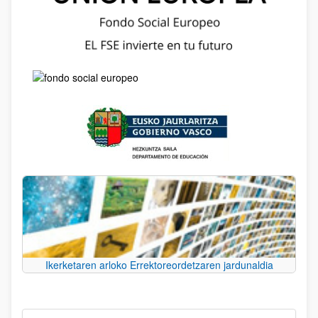
Ikerketaren arloko Errektoreordetzaren jardunaldia