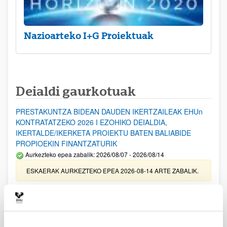
Nazioarteko I+G Proiektuak
Deialdi gaurkotuak
PRESTAKUNTZA BIDEAN DAUDEN IKERTZAILEAK EHUn
KONTRATATZEKO 2026 I EZOHIKO DEIALDIA,
IKERTALDE/IKERKETA PROIEKTU BATEN BALIABIDE
PROPIOEKIN FINANTZATURIK
Aurkezteko epea zabalik: 2026/08/07 - 2026/08/14
ESKAERAK AURKEZTEKO EPEA 2026-08-14 ARTE ZABALIK.
UPV/EHUn Azpiegitura Zientifikoa eta Funts Bibliografikoak
erosi eta berritzeko laguntzak 2026
Izapide irekia