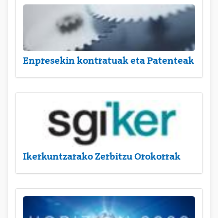
Enpresekin kontratuak eta Patenteak
Ikerkuntzarako Zerbitzu Orokorrak