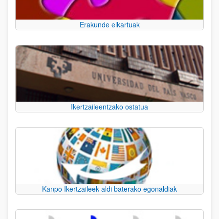
Erakunde elkartuak
Ikertzaileentzako ostatua
Kanpo Ikertzaileek aldi baterako egonaldiak