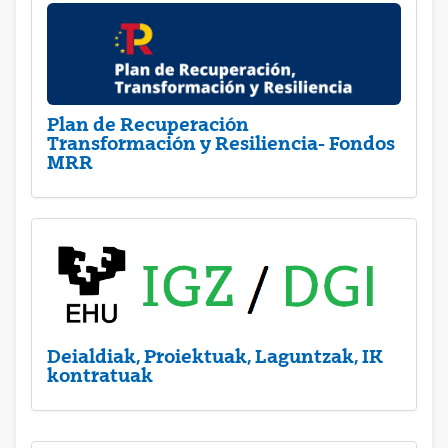
Plan de Recuperación
Transformación y Resiliencia- Fondos
MRR
Deialdiak, Proiektuak, Laguntzak, IK
kontratuak