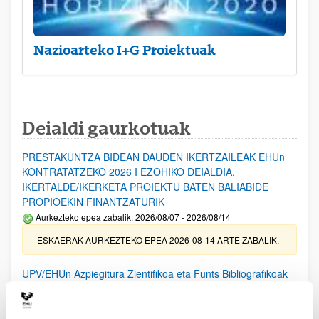
Nazioarteko I+G Proiektuak
Deialdi gaurkotuak
PRESTAKUNTZA BIDEAN DAUDEN IKERTZAILEAK EHUn
KONTRATATZEKO 2026 I EZOHIKO DEIALDIA,
IKERTALDE/IKERKETA PROIEKTU BATEN BALIABIDE
PROPIOEKIN FINANTZATURIK
Aurkezteko epea zabalik: 2026/08/07 - 2026/08/14
ESKAERAK AURKEZTEKO EPEA 2026-08-14 ARTE ZABALIK.
UPV/EHUn Azpiegitura Zientifikoa eta Funts Bibliografikoak
erosi eta berritzeko laguntzak 2026
Izapide irekia