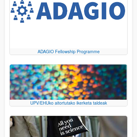
ADAGIO Fellowship Programme
UPV/EHUko aitortutako ikerketa taldeak