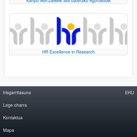
Kanpo Ikertzaileek aldi baterako egonaldiak
HR Excellence in Research
Irisgarritasuna
EHU
Lege oharra
Kontaktua
Mapa