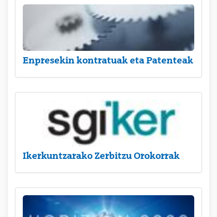
Enpresekin kontratuak eta Patenteak
Ikerkuntzarako Zerbitzu Orokorrak