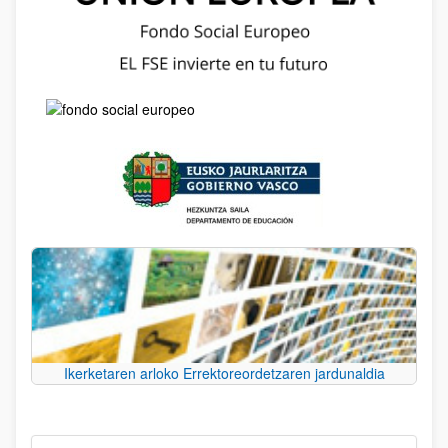
Ikerketaren arloko Errektoreordetzaren jardunaldia