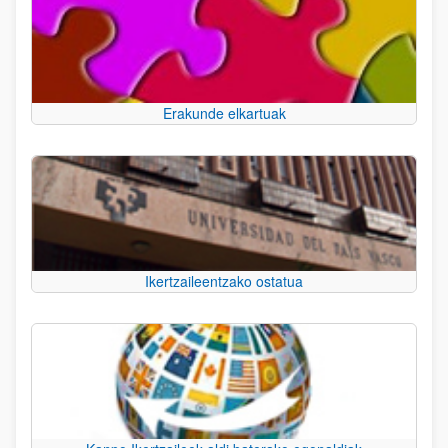
Erakunde elkartuak
Ikertzaileentzako ostatua