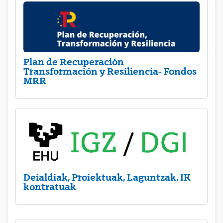
Plan de Recuperación
Transformación y Resiliencia- Fondos
MRR
Deialdiak, Proiektuak, Laguntzak, IK
kontratuak