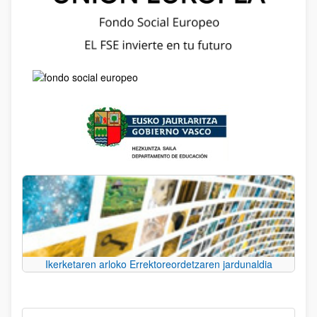
Ikerketaren arloko Errektoreordetzaren jardunaldia