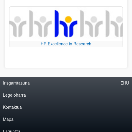
HR Excellence in Research
Irisgarritasuna
EHU
Lege oharra
Kontaktua
Mapa
Laguntza