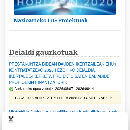
Nazioarteko I+G Proiektuak
Deialdi gaurkotuak
PRESTAKUNTZA BIDEAN DAUDEN IKERTZAILEAK EHUn
KONTRATATZEKO 2026 I EZOHIKO DEIALDIA,
IKERTALDE/IKERKETA PROIEKTU BATEN BALIABIDE
PROPIOEKIN FINANTZATURIK
Aurkezteko epea zabalik: 2026/08/07 - 2026/08/14
ESKAERAK AURKEZTEKO EPEA 2026-08-14 ARTE ZABALIK.
UPV/EHUn Azpiegitura Zientifikoa eta Funts Bibliografikoak
erosi eta berritzeko laguntzak 2026
Izapide irekia