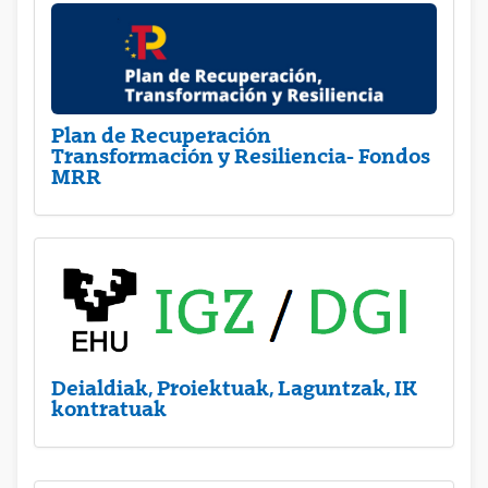
Plan de Recuperación
Transformación y Resiliencia- Fondos
MRR
Deialdiak, Proiektuak, Laguntzak, IK
kontratuak