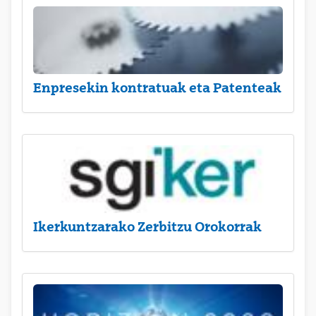
Enpresekin kontratuak eta Patenteak
Ikerkuntzarako Zerbitzu Orokorrak