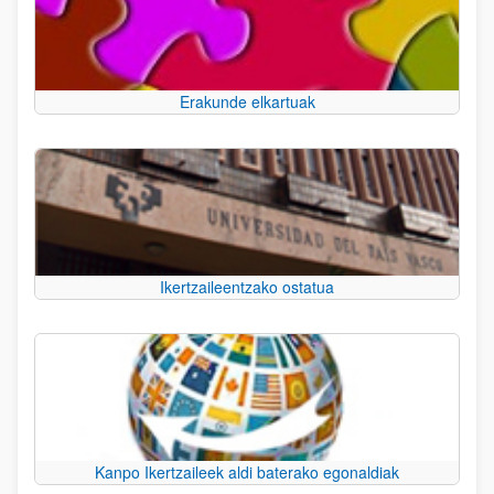
Erakunde elkartuak
Ikertzaileentzako ostatua
Kanpo Ikertzaileek aldi baterako egonaldiak