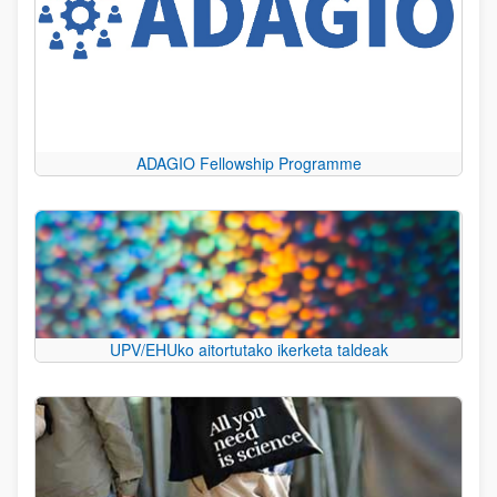
ADAGIO Fellowship Programme
UPV/EHUko aitortutako ikerketa taldeak