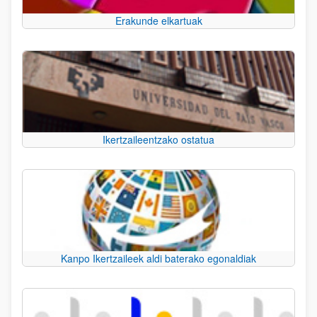
Erakunde elkartuak
Ikertzaileentzako ostatua
Kanpo Ikertzaileek aldi baterako egonaldiak