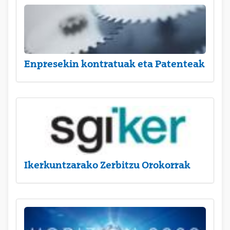
Enpresekin kontratuak eta Patenteak
Ikerkuntzarako Zerbitzu Orokorrak