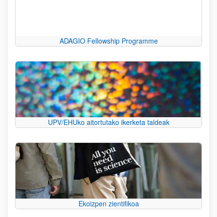
ADAGIO Fellowship Programme
UPV/EHUko aitortutako ikerketa taldeak
Ekoizpen zientifikoa