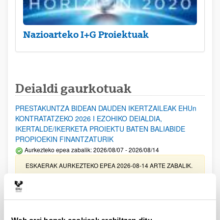
Nazioarteko I+G Proiektuak
Deialdi gaurkotuak
PRESTAKUNTZA BIDEAN DAUDEN IKERTZAILEAK EHUn
KONTRATATZEKO 2026 I EZOHIKO DEIALDIA,
IKERTALDE/IKERKETA PROIEKTU BATEN BALIABIDE
PROPIOEKIN FINANTZATURIK
Aurkezteko epea zabalik: 2026/08/07 - 2026/08/14
ESKAERAK AURKEZTEKO EPEA 2026-08-14 ARTE ZABALIK.
UPV/EHUn Azpiegitura Zientifikoa eta Funts Bibliografikoak
erosi eta berritzeko laguntzak 2026
Izapide irekia