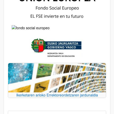
Ikerketaren arloko Errektoreordetzaren jardunaldia