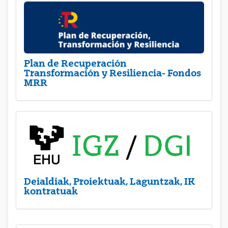
Plan de Recuperación
Transformación y Resiliencia- Fondos
MRR
Deialdiak, Proiektuak, Laguntzak, IK
kontratuak