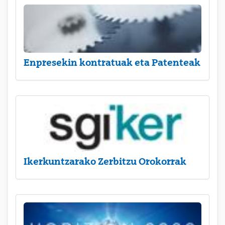
Enpresekin kontratuak eta Patenteak
Ikerkuntzarako Zerbitzu Orokorrak