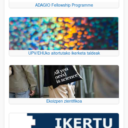
ADAGIO Fellowship Programme
UPV/EHUko aitortutako ikerketa taldeak
Ekoizpen zientifikoa