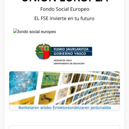
Ikerketaren arloko Errektoreordetzaren jardunaldia