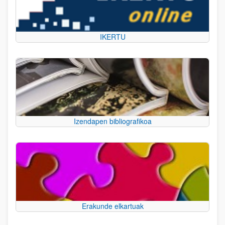
IKERTU
Izendapen bibliografikoa
Erakunde elkartuak