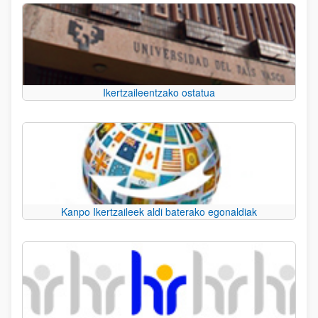
Ikertzaileentzako ostatua
Kanpo Ikertzaileek aldi baterako egonaldiak