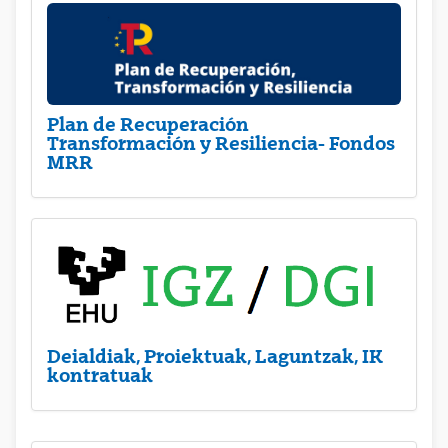
Plan de Recuperación
Transformación y Resiliencia- Fondos
MRR
Deialdiak, Proiektuak, Laguntzak, IK
kontratuak