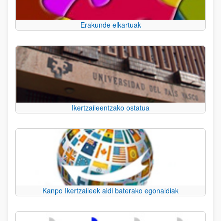
Erakunde elkartuak
Ikertzaileentzako ostatua
Kanpo Ikertzaileek aldi baterako egonaldiak