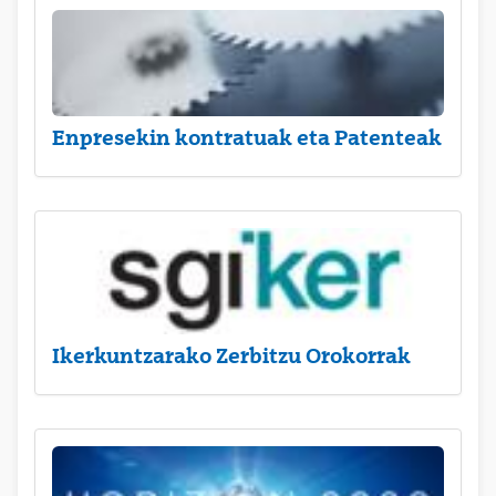
Enpresekin kontratuak eta Patenteak
Ikerkuntzarako Zerbitzu Orokorrak