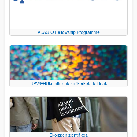
ADAGIO Fellowship Programme
UPV/EHUko aitortutako ikerketa taldeak
Ekoizpen zientifikoa