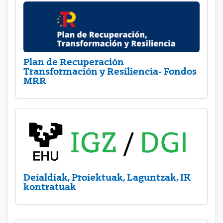
Plan de Recuperación
Transformación y Resiliencia- Fondos
MRR
Deialdiak, Proiektuak, Laguntzak, IK
kontratuak