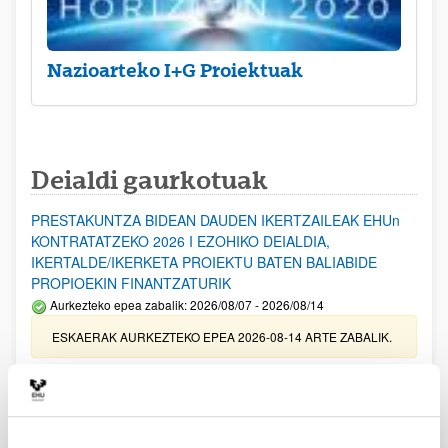
Nazioarteko I+G Proiektuak
Deialdi gaurkotuak
PRESTAKUNTZA BIDEAN DAUDEN IKERTZAILEAK EHUn
KONTRATATZEKO 2026 I EZOHIKO DEIALDIA,
IKERTALDE/IKERKETA PROIEKTU BATEN BALIABIDE
PROPIOEKIN FINANTZATURIK
Aurkezteko epea zabalik: 2026/08/07 - 2026/08/14
ESKAERAK AURKEZTEKO EPEA 2026-08-14 ARTE ZABALIK.
UPV/EHUn Azpiegitura Zientifikoa eta Funts Bibliografikoak
erosi eta berritzeko laguntzak 2026
Izapide irekia