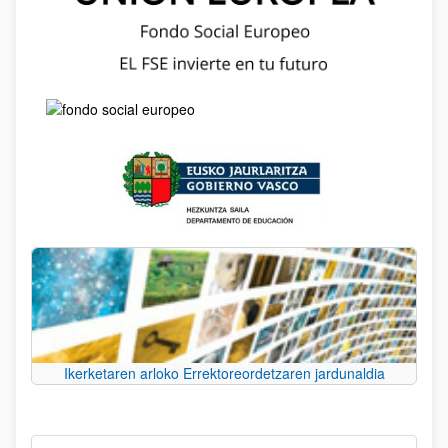
Ikerketaren arloko Errektoreordetzaren jardunaldia