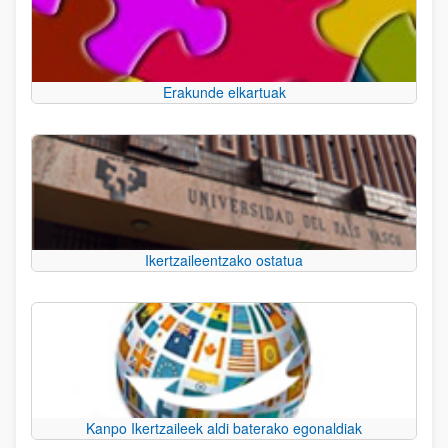
Erakunde elkartuak
Ikertzaileentzako ostatua
Kanpo Ikertzaileek aldi baterako egonaldiak