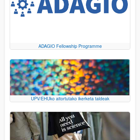
ADAGIO Fellowship Programme
UPV/EHUko aitortutako ikerketa taldeak