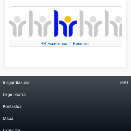
HR Excellence in Research
Irisgarritasuna
EHU
Lege oharra
Kontaktua
Mapa
Laguntza