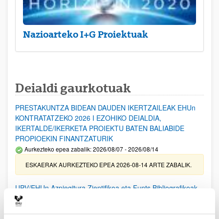
Nazioarteko I+G Proiektuak
Deialdi gaurkotuak
PRESTAKUNTZA BIDEAN DAUDEN IKERTZAILEAK EHUn
KONTRATATZEKO 2026 I EZOHIKO DEIALDIA,
IKERTALDE/IKERKETA PROIEKTU BATEN BALIABIDE
PROPIOEKIN FINANTZATURIK
Aurkezteko epea zabalik: 2026/08/07 - 2026/08/14
ESKAERAK AURKEZTEKO EPEA 2026-08-14 ARTE ZABALIK.
UPV/EHUn Azpiegitura Zientifikoa eta Funts Bibliografikoak
erosi eta berritzeko laguntzak 2026
Izapide irekia