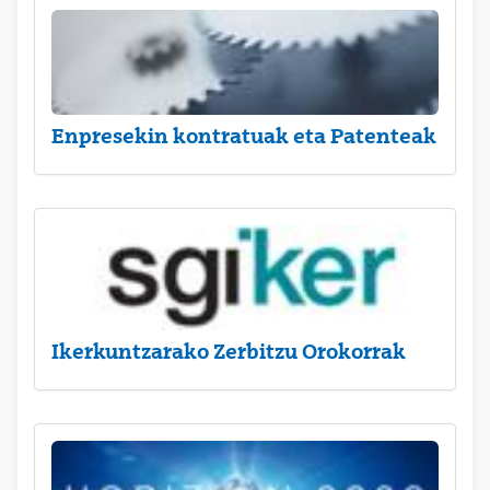
Enpresekin kontratuak eta Patenteak
Ikerkuntzarako Zerbitzu Orokorrak