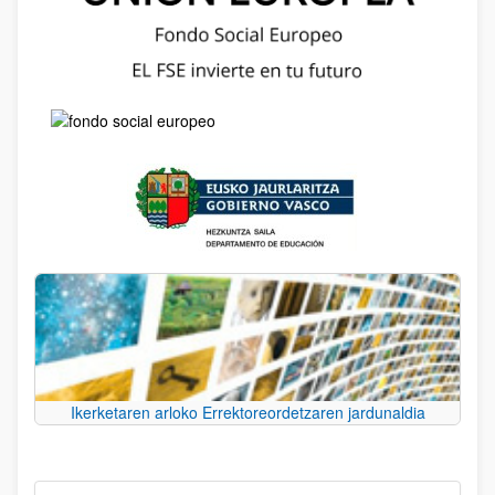
Ikerketaren arloko Errektoreordetzaren jardunaldia