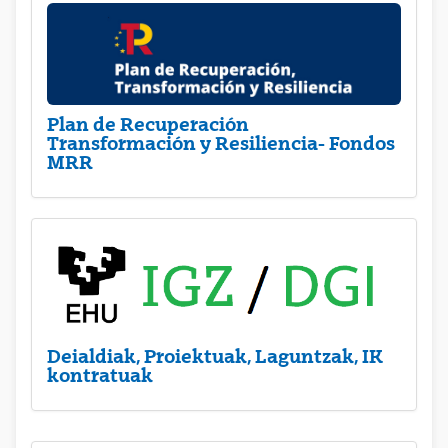
Plan de Recuperación
Transformación y Resiliencia- Fondos
MRR
Deialdiak, Proiektuak, Laguntzak, IK
kontratuak