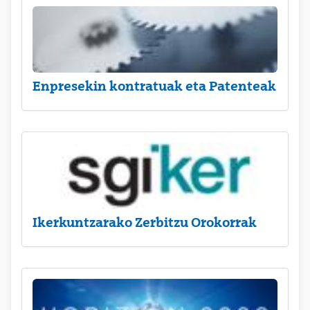
Enpresekin kontratuak eta Patenteak
Ikerkuntzarako Zerbitzu Orokorrak