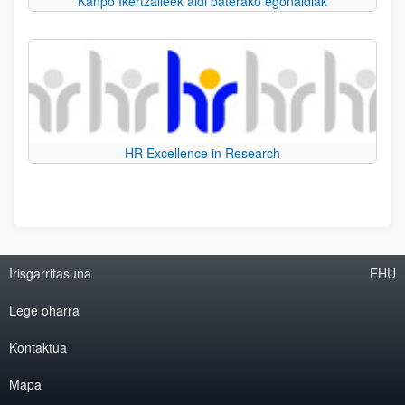
Kanpo Ikertzaileek aldi baterako egonaldiak
HR Excellence in Research
Irisgarritasuna
EHU
Lege oharra
Kontaktua
Mapa