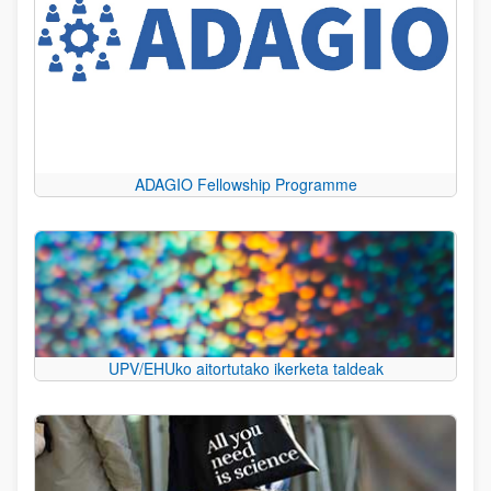
ADAGIO Fellowship Programme
UPV/EHUko aitortutako ikerketa taldeak