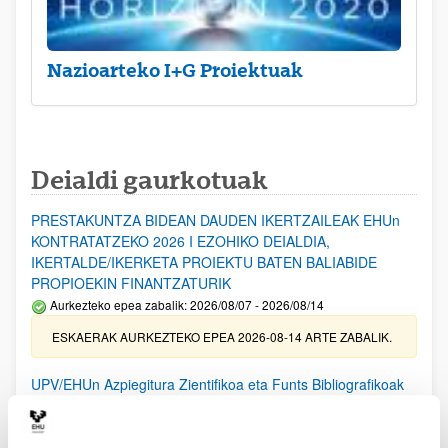
Nazioarteko I+G Proiektuak
Deialdi gaurkotuak
PRESTAKUNTZA BIDEAN DAUDEN IKERTZAILEAK EHUn
KONTRATATZEKO 2026 I EZOHIKO DEIALDIA,
IKERTALDE/IKERKETA PROIEKTU BATEN BALIABIDE
PROPIOEKIN FINANTZATURIK
Aurkezteko epea zabalik: 2026/08/07 - 2026/08/14
ESKAERAK AURKEZTEKO EPEA 2026-08-14 ARTE ZABALIK.
UPV/EHUn Azpiegitura Zientifikoa eta Funts Bibliografikoak
erosi eta berritzeko laguntzak 2026
Izapide irekia