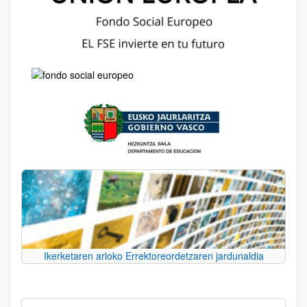
Ikerketaren arloko Errektoreordetzaren jardunaldia