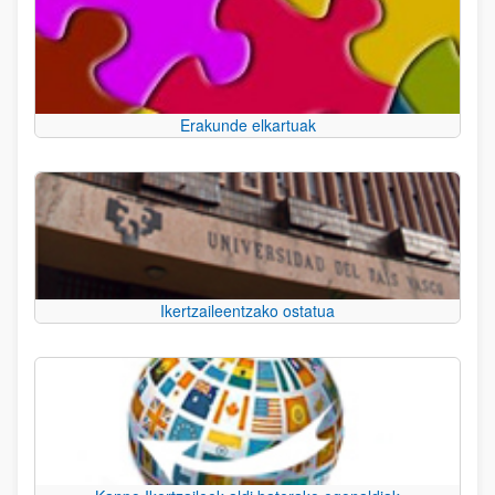
Erakunde elkartuak
Ikertzaileentzako ostatua