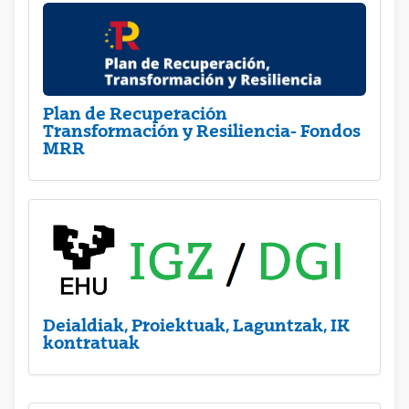
Plan de Recuperación
Transformación y Resiliencia- Fondos
MRR
Deialdiak, Proiektuak, Laguntzak, IK
kontratuak