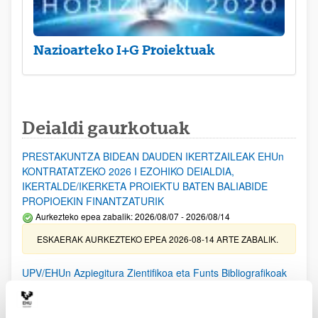
Nazioarteko I+G Proiektuak
Deialdi gaurkotuak
PRESTAKUNTZA BIDEAN DAUDEN IKERTZAILEAK EHUn
KONTRATATZEKO 2026 I EZOHIKO DEIALDIA,
IKERTALDE/IKERKETA PROIEKTU BATEN BALIABIDE
PROPIOEKIN FINANTZATURIK
Aurkezteko epea zabalik: 2026/08/07 - 2026/08/14
ESKAERAK AURKEZTEKO EPEA 2026-08-14 ARTE ZABALIK.
UPV/EHUn Azpiegitura Zientifikoa eta Funts Bibliografikoak
erosi eta berritzeko laguntzak 2026
Izapide irekia