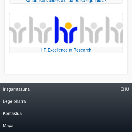
Kanpo Ikertzaileek aldi baterako egonaldiak
HR Excellence in Research
Irisgarritasuna
EHU
Lege oharra
Kontaktua
Mapa