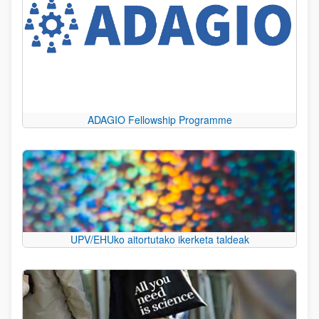
ADAGIO Fellowship Programme
UPV/EHUko aitortutako ikerketa taldeak