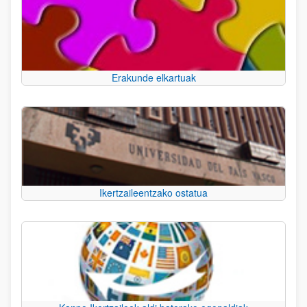
Erakunde elkartuak
Ikertzaileentzako ostatua