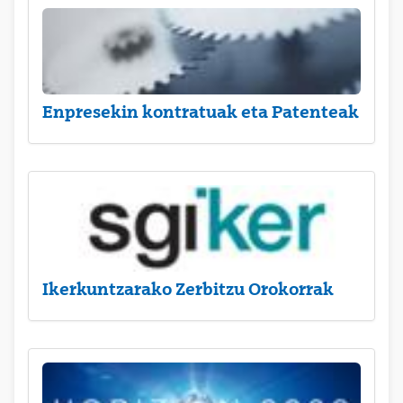
Enpresekin kontratuak eta Patenteak
Ikerkuntzarako Zerbitzu Orokorrak