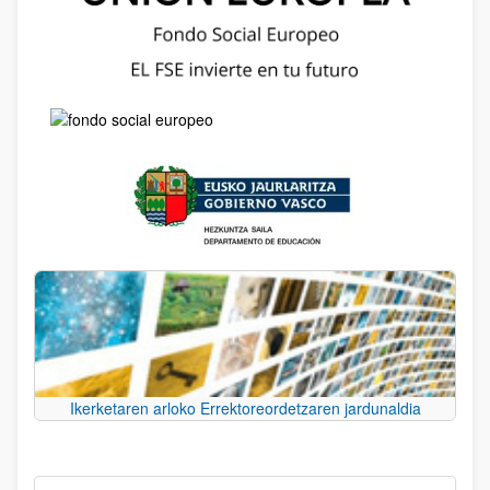
Ikerketaren arloko Errektoreordetzaren jardunaldia