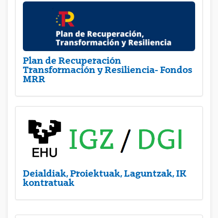
Plan de Recuperación
Transformación y Resiliencia- Fondos
MRR
Deialdiak, Proiektuak, Laguntzak, IK
kontratuak