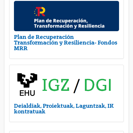
Plan de Recuperación
Transformación y Resiliencia- Fondos
MRR
Deialdiak, Proiektuak, Laguntzak, IK
kontratuak