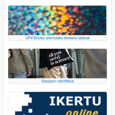
UPV/EHUko aitortutako ikerketa taldeak
Ekoizpen zientifikoa