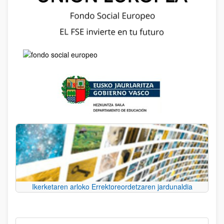
Ikerketaren arloko Errektoreordetzaren jardunaldia