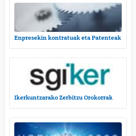
Enpresekin kontratuak eta Patenteak
Ikerkuntzarako Zerbitzu Orokorrak