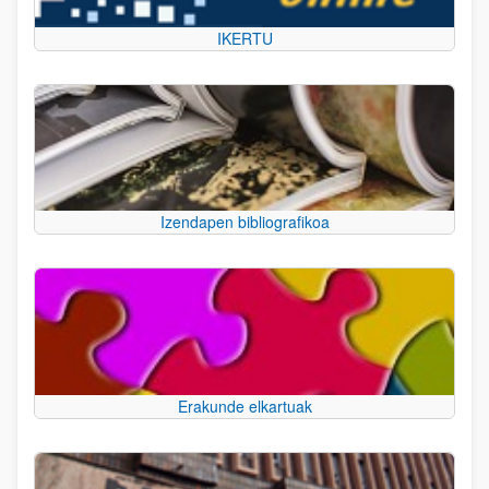
IKERTU
Izendapen bibliografikoa
Erakunde elkartuak