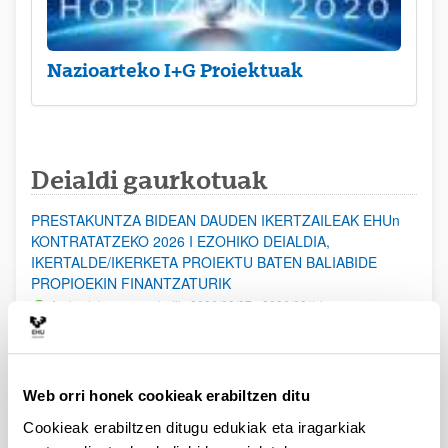
Nazioarteko I+G Proiektuak
Deialdi gaurkotuak
PRESTAKUNTZA BIDEAN DAUDEN IKERTZAILEAK EHUn
KONTRATATZEKO 2026 I EZOHIKO DEIALDIA,
IKERTALDE/IKERKETA PROIEKTU BATEN BALIABIDE
PROPIOEKIN FINANTZATURIK
Aurkezteko epea zabalik: 2026/08/07 - 2026/08/14
ESKAERAK AURKEZTEKO EPEA 2026-08-14 ARTE ZABALIK.
UPV/EHUn Azpiegitura Zientifikoa eta Funts Bibliografikoak
Web orri honek cookieak erabiltzen ditu
erosi eta berritzeko laguntzak 2026
Izapide irekia
Cookieak erabiltzen ditugu edukiak eta iragarkiak